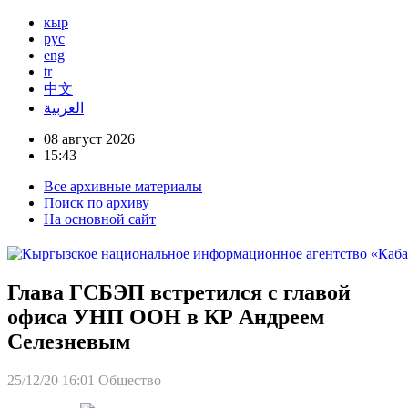
кыр
рус
eng
tr
中文
العربية
08 август 2026
15:43
Все архивные материалы
Поиск по архиву
На основной сайт
Глава ГСБЭП встретился с главой
офиса УНП ООН в КР Андреем
Селезневым
25/12/20 16:01
Общество