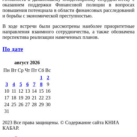
оказанием поддержки Финансовой полиции в вопросах
повышения потенциала в области финансовых расследований
и борьбы с экономической преступностью.
В ходе встречи были рассмотрены наиболее приоритетные
направления взаимного сотрудничества, а также обозначена
перспектива реализации намеченных планов.
По дате
август 2026
Пн
Вт
Ср
Чт
Пт
Сб
Вс
1
2
3
4
5
6
7
8
9
10
11
12
13
14
15
16
17
18
19
20
21
22
23
24
25
26
27
28
29
30
31
2023 Все права защищены. © Содержание сайта КНИА
КАБАР.