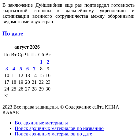
В заключение Дуйшенбиев еще раз подтвердил готовность
кыргызской стороны к дальнейшему укреплению и
активизации военного сотрудничества между оборонными
ведомствами двух стран.
По дате
август 2026
Пн
Вт
Ср
Чт
Пт
Сб
Вс
1
2
3
4
5
6
7
8
9
10
11
12
13
14
15
16
17
18
19
20
21
22
23
24
25
26
27
28
29
30
31
2023 Все права защищены. © Содержание сайта КНИА
КАБАР.
Все архивные материалы
Поиск архивных материалов по названию
Поиск архивных материалов по дате