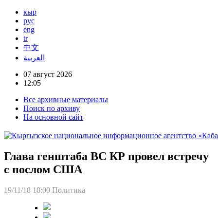
кыр
рус
eng
tr
中文
العربية
07 август 2026
12:05
Все архивные материалы
Поиск по архиву
На основной сайт
Глава генштаба ВС КР провел встречу
с послом США
19/11/18 18:00
Политика