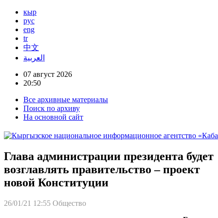
кыр
рус
eng
tr
中文
العربية
07 август 2026
20:50
Все архивные материалы
Поиск по архиву
На основной сайт
Глава администрации президента будет
возглавлять правительство – проект
новой Конституции
26/01/21 12:55
Общество