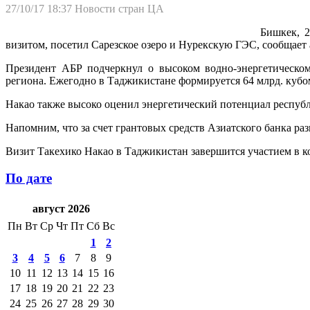
27/10/17 18:37
Новости стран ЦА
Бишкек, 2
визитом, посетил Сарезское озеро и Нурекскую ГЭС, сообщает 
Президент АБР подчеркнул о высоком водно-энергетическом
региона. Ежегодно в Таджикистане формируется 64 млрд. кубом
Накао также высоко оценил энергетический потенциал республ
Напомним, что за счет грантовых средств Азиатского банка р
Визит Такехико Накао в Таджикистан завершится участием в 
По дате
август 2026
Пн
Вт
Ср
Чт
Пт
Сб
Вс
1
2
3
4
5
6
7
8
9
10
11
12
13
14
15
16
17
18
19
20
21
22
23
24
25
26
27
28
29
30