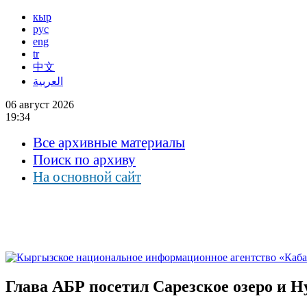
кыр
рус
eng
tr
中文
العربية
06 август 2026
19:34
Все архивные материалы
Поиск по архиву
На основной сайт
Глава АБР посетил Сарезское озеро и 