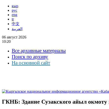
кыр
рус
eng
tr
中文
العربية
06 август 2026
10:20
Все архивные материалы
Поиск по архиву
На основной сайт
ГКНБ: Здание Сузакского айыл окмоту 