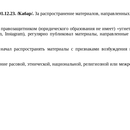
1.12.23. /Кабар/.
За распространение материалов, направленных
 правозащитником (юридического образования не имеет) «угне
ram, Instagram), регулярно публиковал материалы, направленны
ачал распространять материалы с признаками возбуждения
дение расовой, этнической, национальной, религиозной или межр