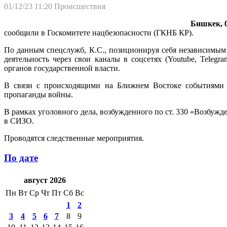
01/12/23 11:20
Происшествия
Бишкек, 0
сообщили в Госкомитете нацбезопасности (ГКНБ КР).
По данным спецслужб, К.С., позиционируя себя независимым
деятельность через свои каналы в соцсетях (Youtube, Teleg
органов государственной власти.
В связи с происходящими на Ближнем Востоке событиями н
пропаганды войны.
В рамках уголовного дела, возбужденного по ст. 330 «Возбуж
в СИЗО.
Проводятся следственные мероприятия.
По дате
август 2026
Пн
Вт
Ср
Чт
Пт
Сб
Вс
1
2
3
4
5
6
7
8
9