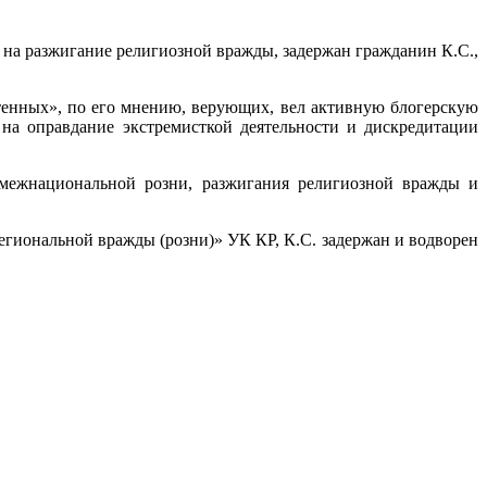
 на разжигание религиозной вражды, задержан гражданин К.С.,
тенных», по его мнению, верующих, вел активную блогерскую
е на оправдание экстремисткой деятельности и дискредитации
 межнациональной розни, разжигания религиозной вражды и
егиональной вражды (розни)» УК КР, К.С. задержан и водворен