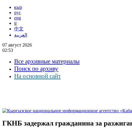
кыр
рус
eng
tr
中文
العربية
07 август 2026
02:53
Все архивные материалы
Поиск по архиву
На основной сайт
ГКНБ задержал гражданина за разжига