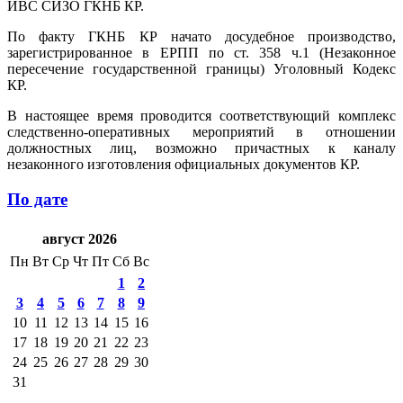
ИВС СИЗО ГКНБ КР.
По факту ГКНБ КР начато досудебное производство,
зарегистрированное в ЕРПП по ст. 358 ч.1 (Незаконное
пересечение государственной границы) Уголовный Кодекс
КР.
В настоящее время проводится соответствующий комплекс
следственно-оперативных мероприятий в отношении
должностных лиц, возможно причастных к каналу
незаконного изготовления официальных документов КР.
По дате
август 2026
Пн
Вт
Ср
Чт
Пт
Сб
Вс
1
2
3
4
5
6
7
8
9
10
11
12
13
14
15
16
17
18
19
20
21
22
23
24
25
26
27
28
29
30
31