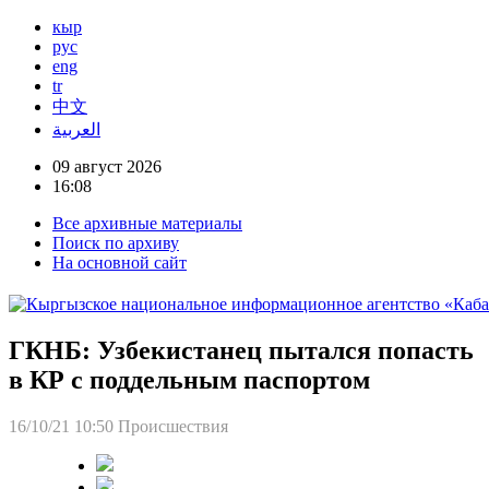
кыр
рус
eng
tr
中文
العربية
09 август 2026
16:08
Все архивные материалы
Поиск по архиву
На основной сайт
ГКНБ: Узбекистанец пытался попасть
в КР с поддельным паспортом
16/10/21 10:50
Происшествия