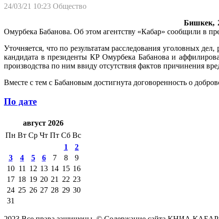
24/03/21 10:23
Общество
Бишкек, 2
Омурбека Бабанова. Об этом агентству «Кабар» сообщили в пр
Уточняется, что по результатам расследования уголовных де
кандидата в президенты КР Омурбека Бабанова и аффилиров
производства по ним ввиду отсутствия фактов причинения вре
Вместе с тем с Бабановым достигнута договоренность о добро
По дате
август 2026
Пн
Вт
Ср
Чт
Пт
Сб
Вс
1
2
3
4
5
6
7
8
9
10
11
12
13
14
15
16
17
18
19
20
21
22
23
24
25
26
27
28
29
30
31
2023 Все права защищены. © Содержание сайта КНИА КАБАР