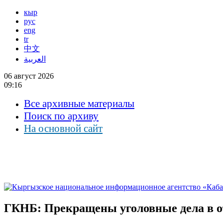
кыр
рус
eng
tr
中文
العربية
06 август 2026
09:16
Все архивные материалы
Поиск по архиву
На основной сайт
ГКНБ: Прекращены уголовные дела в 