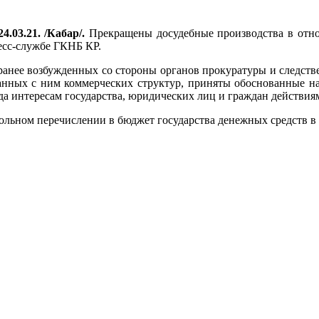
4.03.21. /Кабар/.
Прекращены досудебные производства в отно
есс-службе ГКНБ КР.
л, ранее возбужденных со стороны органов прокуратуры и следс
анных с ним коммерческих структур, приняты обоснованные на
да интересам государства, юридических лиц и граждан действия
вольном перечислении в бюджет государства денежных средств в 
.