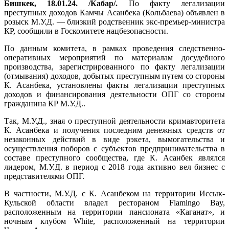
Бишкек, 18.01.24. /Кабар/.
По факту легализации
преступных доходов Камчы Асанбека (Кольбаева) объявлен в
розыск М.У.Д. — близкий родственник экс-премьер-министра
КР, сообщили в Госкомитете нацбезопасности.
По данным комитета, в рамках проведения следственно-
оперативных мероприятий по материалам досудебного
производства, зарегистрированного по факту легализации
(отмывания) доходов, добытых преступным путем со стороны
К. Асанбека, установлены факты легализации преступных
доходов и финансирования деятельности ОПГ со стороны
гражданина КР М.У.Д..
Так, М.У.Д., зная о преступной деятельности кримавторитета
К. Асанбека и получения последним денежных средств от
незаконных действий в виде рэкета, вымогательства и
осуществления поборов с субъектов предпринимательства в
составе преступного сообщества, где К. Асанбек являлся
лидером, М.У.Д. в период с 2018 года активно вел бизнес с
представителями ОПГ.
В частности, М.У.Д. с К. Асанбеком на территории Иссык-
Кульской области владел рестораном Flamingo Bay,
расположенным на территории пансионата «Каганат», и
ночным клубом White, расположенный на территории