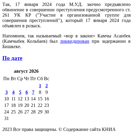
Так, 17 января 2024 года М.У.Д. заочно предъявлено
обвинение в совершении преступления предусмотренного ст.
261 УК КР ("Участие в организованной группе для
совершения преступлений"), который 17 января 2024 года
объявлен в розыск.
Напомним, так называемый «вор в законе» Камчы Асанбек
(Камчыбек Кольбаев) был
ликвидирован
при задержании в
Бишкеке.
По дате
август 2026
Пн
Вт
Ср
Чт
Пт
Сб
Вс
1
2
3
4
5
6
7
8
9
10
11
12
13
14
15
16
17
18
19
20
21
22
23
24
25
26
27
28
29
30
31
2023 Все права защищены. © Содержание сайта КНИА