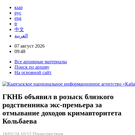
кыр
рус
eng
tr
中文
العربية
07 август 2026
09:48
Все архивные материалы
Поиск по архиву
На основной сайт
ГКНБ объявил в розыск близкого
родственника экс-премьера за
отмывание доходов кримавторитета
Кольбаева
18/01/24 10:52
Происшествия