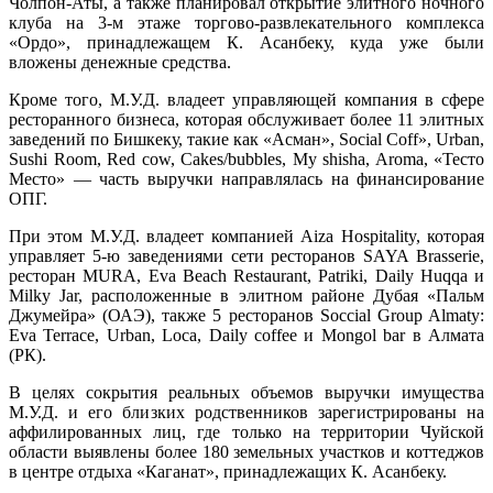
Чолпон-Аты, а также планировал открытие элитного ночного
клуба на 3-м этаже торгово-развлекательного комплекса
«Ордо», принадлежащем К. Асанбеку, куда уже были
вложены денежные средства.
Кроме того, М.У.Д. владеет управляющей компания в сфере
ресторанного бизнеса, которая обслуживает более 11 элитных
заведений по Бишкеку, такие как «Асман», Social Coff», Urban,
Sushi Room, Red cow, Cakes/bubbles, My shisha, Aroma, «Тесто
Место» — часть выручки направлялась на финансирование
ОПГ.
При этом М.У.Д. владеет компанией Aiza Hospitality, которая
управляет 5-ю заведениями сети ресторанов SAYA Brasserie,
ресторан MURA, Eva Beach Restaurant, Patriki, Daily Huqqa и
Milky Jar, расположенные в элитном районе Дубая «Пальм
Джумейра» (ОАЭ), также 5 ресторанов Soccial Group Almaty:
Eva Terrace, Urban, Loca, Daily coffee и Mongol bar в Алмата
(РК).
В целях сокрытия реальных объемов выручки имущества
М.У.Д. и его близких родственников зарегистрированы на
аффилированных лиц, где только на территории Чуйской
области выявлены более 180 земельных участков и коттеджов
в центре отдыха «Каганат», принадлежащих К. Асанбеку.