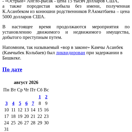
- «Острый» Англо-рысак - цена 15 тысяч долларов США,
а также породистая кобыла без имени, полученная
К.Асанбеком из конюшни родственников Р.Акматбаева – цена
5000 долларов США.
В настоящее время продолжаются мероприятия по
установлению движимого и недвижимого имущества,
добытого преступным путем.
Напомним, так называемый «вор в законе» Камчы Асанбек
(Камчыбек Кольбаев) был
ликвидирован
при задержании в
Бишкеке.
По дате
август 2026
Пн
Вт
Ср
Чт
Пт
Сб
Вс
1
2
3
4
5
6
7
8
9
10
11
12
13
14
15
16
17
18
19
20
21
22
23
24
25
26
27
28
29
30
31