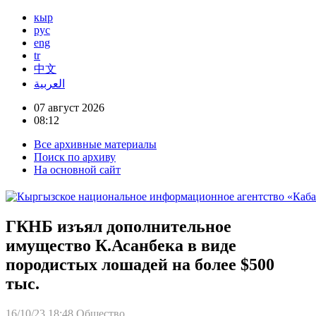
кыр
рус
eng
tr
中文
العربية
07 август 2026
08:12
Все архивные материалы
Поиск по архиву
На основной сайт
ГКНБ изъял дополнительное
имущество К.Асанбека в виде
породистых лошадей на более $500
тыс.
16/10/23 18:48
Общество