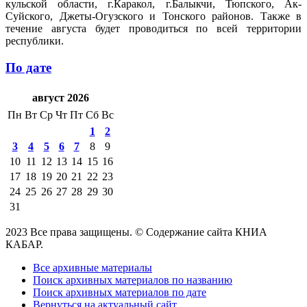
кульской области, г.Каракол, г.Балыкчи, Тюпского, Ак-
Суйского, Джеты-Огузского и Тонского районов. Также в
течение августа будет проводиться по всей территории
республики.
По дате
август 2026
Пн
Вт
Ср
Чт
Пт
Сб
Вс
1
2
3
4
5
6
7
8
9
10
11
12
13
14
15
16
17
18
19
20
21
22
23
24
25
26
27
28
29
30
31
2023 Все права защищены. © Содержание сайта КНИА
КАБАР.
Все архивные материалы
Поиск архивных материалов по названию
Поиск архивных материалов по дате
Вернуться на актуальный сайт