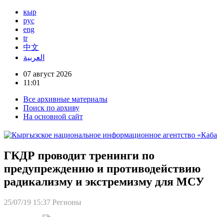
кыр
рус
eng
tr
中文
العربية
07 август 2026
11:01
Все архивные материалы
Поиск по архиву
На основной сайт
ГКДР проводит тренинги по
предупреждению и противодействию
радикализму и экстремизму для МСУ
25/07/19 15:37
Регионы