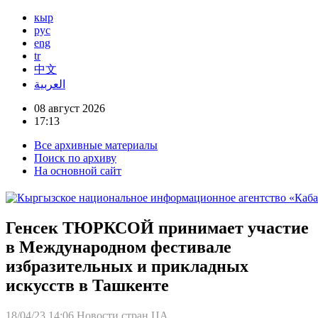
кыр
рус
eng
tr
中文
العربية
08 август 2026
17:13
Все архивные материалы
Поиск по архиву
На основной сайт
Генсек ТЮРКСОЙ принимает участие
в Международном фестивале
избразительных и прикладных
искусств в Ташкенте
18/04/23 14:06
Новости стран ЦА