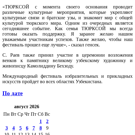
«ТЮРКСОЙ с момента своего основания проводит
различные культурные мероприятия, которые укрепляют
культурные связи и братские узы, и знакомит мир с общей
культурой тюркского мира. Одним из очередных является
сегодняшнее событие. Как семья ТЮРКСОЙ мы всегда
готовы оказать поддержку. Я заранее желаю нашим
уважаемым участникам успехов. Также желаю, чтобы наш
фестиваль прошел еще лучше», - сказал генсек.
С. Раев также принял участие в церемонии возложения
венков к памятнику великому узбекскому художнику и
живописцу Камолиддину Бехзоду.
Международный фестиваль избразительных и прикладных
искусств пройдет во всех областях Узбекистана.
По дате
август 2026
Пн
Вт
Ср
Чт
Пт
Сб
Вс
1
2
3
4
5
6
7
8
9
10
11
12
13
14
15
16