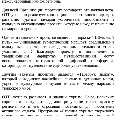
международный имидж региона.
Для всей Организации тюркских государств это важная веха.
ОТГ успешно реализует концепцию коллективного подхода к
развитию туризма, внедряя устойчивые, инклюзивные и
культурно обогащающие проекты, которые находят признание
на мировом уровне.
Одним из ключевых проектов является «Тюркский Шёлковый
путь» — уникальный туристический маршрут, соединяющий
культурные и исторические достопримечательности стран-
участниц ОТГ. Благодаря проекту, в дополнение к
традиционным маршрутам путешественники могут
воспользоваться интерактивной цифровой платформой,
которая делает путешествие ещё более увлекательным.
Другим важным проектом является «Табаррук зиярат»,
который объединяет важнейшие святые и духовные места,
укрепляя культурные и духовные связи между народами
тюркского мира.
ОТГ активно развивает и зимний туризм. Союз тюркских
горнолыжных курортов демонстрирует не только красоту
региона, но и его огромный потенциал для любителей
активного отдыха. Программа «Столица туризма тюркского
мира» помогает повысить культурный и экономический