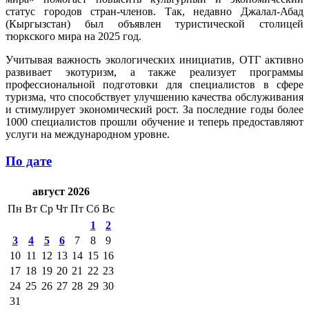
статус городов стран-членов. Так, недавно Джалал-Абад
(Кыргызстан) был объявлен туристической столицей
тюркского мира на 2025 год.
Учитывая важность экологических инициатив, ОТГ активно
развивает экотуризм, а также реализует программы
профессиональной подготовки для специалистов в сфере
туризма, что способствует улучшению качества обслуживания
и стимулирует экономический рост. За последние годы более
1000 специалистов прошли обучение и теперь предоставляют
услуги на международном уровне.
По дате
август 2026
Пн
Вт
Ср
Чт
Пт
Сб
Вс
1
2
3
4
5
6
7
8
9
10
11
12
13
14
15
16
17
18
19
20
21
22
23
24
25
26
27
28
29
30
31