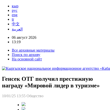
кыр
рус
eng
tr
中文
العربية
06 август 2026
13:19
Все архивные материалы
Поиск по архиву
На основной сайт
Генсек ОТГ получил престижную
награду «Мировой лидер в туризме»
10/01/25 13:55
Общество