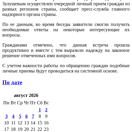
Зулушевым осуществлен очередной личный прием граждан из
разных регионов страны, сообщает пресс-служба главного
надзорного органа страны.
По ее данным, во время беседы заявители смогли получить
необходимые ответы на некоторые интересующие их
вопросы.
Гражданами отмечено, что данная встреча прошла
продуктивно и вместе с тем выразили надежду на законное
решение отмеченных ими вопросов.
С учетом важности работы по обращению граждан подобные
личные приемы будут проводиться на системной основе.
По дате
август 2026
Пн
Вт
Ср
Чт
Пт
Сб
Вс
1
2
3
4
5
6
7
8
9
10
11
12
13
14
15
16
17
18
19
20
21
22
23