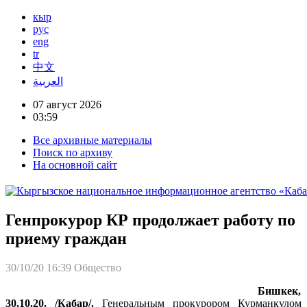
кыр
рус
eng
tr
中文
العربية
07 август 2026
03:59
Все архивные материалы
Поиск по архиву
На основной сайт
Генпрокурор КР продолжает работу по
приему граждан
30/10/20 16:39
Общество
Бишкек,
30.10.20. /Кабар/.
Генеральным прокурором Курманкулом