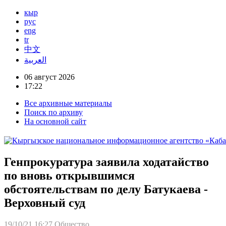
кыр
рус
eng
tr
中文
العربية
06 август 2026
17:22
Все архивные материалы
Поиск по архиву
На основной сайт
Генпрокуратура заявила ходатайство
по вновь открывшимся
обстоятельствам по делу Батукаева -
Верховный суд
19/10/21 16:27
Общество