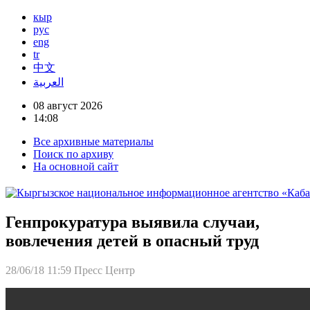
кыр
рус
eng
tr
中文
العربية
08 август 2026
14:08
Все архивные материалы
Поиск по архиву
На основной сайт
Генпрокуратура выявила случаи,
вовлечения детей в опасный труд
28/06/18 11:59
Пресс Центр