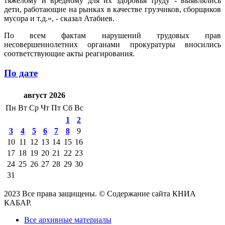
тяжелому и вредному для их здоровья труду - выявлялись
дети, работающие на рынках в качестве грузчиков, сборщиков
мусора и т.д.», - сказал Атабиев.
По всем фактам нарушений трудовых прав
несовершеннолетних органами прокуратуры вносились
соответствующие акты реагирования.
По дате
август 2026
Пн
Вт
Ср
Чт
Пт
Сб
Вс
1
2
3
4
5
6
7
8
9
10
11
12
13
14
15
16
17
18
19
20
21
22
23
24
25
26
27
28
29
30
31
2023 Все права защищены. © Содержание сайта КНИА
КАБАР.
Все архивные материалы