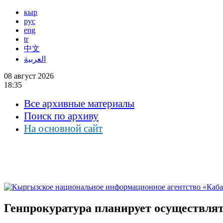
кыр
рус
eng
tr
中文
العربية
08 август 2026
18:35
Все архивные материалы
Поиск по архиву
На основной сайт
Генпрокуратура планирует осуществлят