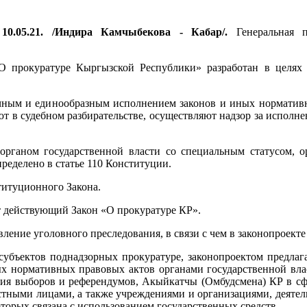
10.05.21. /Индира Камчыбекова - Кабар/.
Генеральная п
О прокуратуре Кыргызской Республики» разработан в целях 
 точным и единообразным исполнением законов и иных норматив
ют в судебном разбирательстве, осуществляют надзор за испол
органом государственной власти со специальным статусом, о
ределено в статье 110 Конституции.
ституционного Закона.
ят действующий Закон «О прокуратуре КР».
ление уголовного преследования, в связи с чем в законопроект
субъектов поднадзорных прокуратуре, законопроектом предлага
х нормативных правовых актов органами государственной вла
ия выборов и референдумов, Акыйкатчы (Омбудсмена) КР в сф
стными лицами, а также учреждениями и организациями, деятел
орых связана с использованием государственных средств.