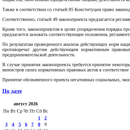
Также в соответствии со статьей 85 Конституции право закон
Соответственно, статьей 49 законопроекта предлагается регла
Кроме того, законопроектом в целях упорядочения порядка п
предлагается заложить соответствующие положения, регламе
По результатам проведенного анализа действующих норм наци
противоречат другим действующим нормативным правовым 
предпринимательской деятельности.
В случае принятия законопроекта требуется принятие некото
министров своих нормативных правовых актов в соответствие 
Принятие обозначенного проекта негативных социальных, экон
По дате
август 2026
Пн
Вт
Ср
Чт
Пт
Сб
Вс
1
2
3
4
5
6
7
8
9