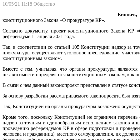
10/05/21 11:18
Общество
Бишкек, 
конституционного Закона «О прокуратуре КР».
Согласно документу, проект конституционного Закона КР «
референдуме 11 апреля 2021 года.
Так, в соответствии со статьей 105 Конституции надзор за
прокуратуры осуществляют уголовное преследование, участву
конституционным законом.
Вместе с тем, учитывая, что органы прокуратуры являются 
независимости определяются конституционным законам, как оп
В связи с чем данный законопроект представлен в статусе кон
За основу разработки рассматриваемого законопроекта был вз
Так, Конституцией на органы прокуратуры возложено осуществ
Кроме того, поскольку Конституцией не ограничен перечень 
надзор за точным и единообразным исполнением законов ины
проведению референдумов КР в сфере подготовки и проведен
человека и гражданина), местного самоуправления, их должно
бюджетов, либо иными юридическими лицами, деятельность кот