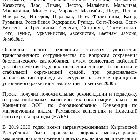
Казахстан, Лаос, Ливан, Лесото, Малайзия, Мальдивы,
Мавритания, Монголия, Марокко, Мозамбик, Науру, Непал,
Никарагуа, Нигерия, Парагвай, Перу, Филиппины, Катар,
Румыния, Российская Федерация, Руанда, Сент-Люсия, Сент-
Винсент и Гренадины, Сенегал, Сингапур, Таджикистан,
Того, Тунис, Туркменистан, Узбекистан, Вьетнам, Замбия,
Зимбабве.
Основной целью резолюции является укрепление
трансграничного сотрудничества по вопросам сохранения
биологического разнообразия, путем совместных действий
для обеспечения будущих поколений чистой, безопасной и
стабильной окружающей средой, при рациональном
использовании природных ресурсов на основе принципов
устойчивого развития и реализации Повестки-2030 г.
Проект получил положительные рекомендации и поддержку
от ряда глобальных экологических организаций, таких как
Конвенция ООН по биоразнообразию, Конвенция по
мигрирующим видам, Рамсарская конвенция и Немецкий
союз охраны природы (НАБУ).
В 2019-2020 годах всеми загранучреждениями Кыргызской
Республики была проведена широкая международная
кампания по продвижению проекта, включившая презентации