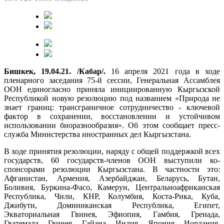
Бишкек, 19.04.21. /Кабар/.
16 апреля 2021 года в ходе
пленарного заседания 75-й сессии, Генеральная Ассамблея
ООН единогласно приняла инициированную Кыргызской
Республикой новую резолюцию под названием «Природа не
знает границ: трансграничное сотрудничество - ключевой
фактор в сохранении, восстановлении и устойчивом
использовании биоразнообразия». Об этом сообщает пресс-
служба Министерства иностранных дел Кыргызстана.
В ходе принятия резолюции, наряду с общей поддержкой всех
государств, 60 государств-членов ООН выступили ко-
спонсорами резолюции Кыргызстана. В частности это:
Афганистан, Армения, Азербайджан, Беларусь, Бутан,
Боливия, Буркина-Фасо, Камерун, Центральноафриканская
Республика, Чили, КНР, Колумбия, Коста-Рика, Куба,
Джибути, Доминиканская Республика, Египет,
Экваториальная Гвинея, Эфиопия, Гамбия, Гренада,
Гватемала, Гвинея, Гайана, Индия, Япония, Иордания,