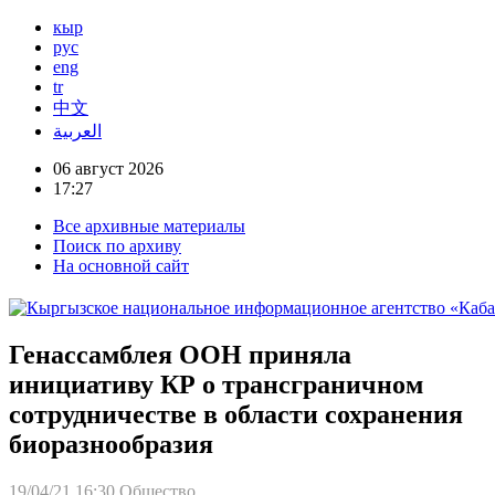
кыр
рус
eng
tr
中文
العربية
06 август 2026
17:27
Все архивные материалы
Поиск по архиву
На основной сайт
Генассамблея ООН приняла
инициативу КР о трансграничном
сотрудничестве в области сохранения
биоразнообразия
19/04/21 16:30
Общество