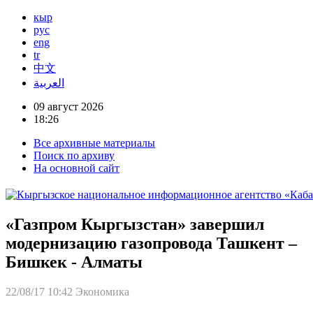
кыр
рус
eng
tr
中文
العربية
09 август 2026
18:26
Все архивные материалы
Поиск по архиву
На основной сайт
«Газпром Кыргызстан» завершил
модернизацию газопровода Ташкент –
Бишкек - Алматы
22/08/17 10:42
Экономика