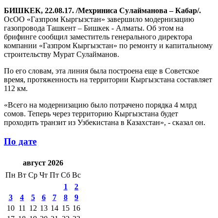
БИШКЕК, 22.08.17. /Мехриниса Сулайманова – Кабар/.
ОсОО «Газпром Кыргызстан» завершило модернизацию
газопровода Ташкент – Бишкек - Алматы. Об этом на
брифинге сообщил заместитель генерального директора
компании «Газпром Кыргызстан» по ремонту и капитальному
строительству Мурат Сулайманов.
По его словам, эта линия была построена еще в Советское
время, протяженность на территории Кыргызстана составляет
112 км.
«Всего на модернизацию было потрачено порядка 4 млрд
сомов. Теперь через территорию Кыргызстана будет
проходить транзит из Узбекистана в Казахстан», - сказал он.
По дате
август 2026
Пн
Вт
Ср
Чт
Пт
Сб
Вс
1
2
3
4
5
6
7
8
9
10
11
12
13
14
15
16