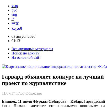
кыр
рус
eng
tr
中文
العربية
08 август 2026
01:13
Все архивные материалы
Поиск по архиву
На основной сайт
Гарвард объявляет конкурс на лучший
проект по журналистике
11/07/17 17:50
Общество
Бишкек, 11 июля /Нуркыз Сабырова – Кабар/.
Гарвардский
фонд Нимана запускает стипендиальную программу на