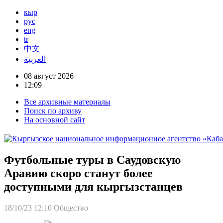
кыр
рус
eng
tr
中文
العربية
08 август 2026
12:09
Все архивные материалы
Поиск по архиву
На основной сайт
Футбольные туры в Саудовскую
Аравию скоро станут более
доступными для кыргызстанцев
18/10/23 12:10
Общество