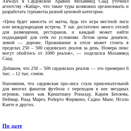
Airways в Саудовской Аравии Мохаммед Саад уточнил
агентству «Кабар», что такие туры возможно организовать и
разработать турпакеты разной ценовой категории.
«Цена будет зависеть от матча, будь это игра местной лиги
или международная встреча. У нас достаточно много отелей
для размещения, ресторанов, и каждый может найти
подходящий для себя по условиям. Летом цены дешевле,
зимой — дороже. Проживание в отеле может стоить в
пределах 250 – 500 саудовских реалов за день. Номера люкс
могут обойтись от 1000 реалов», — поделился Мохаммед
Саад.
Добавим, что 250 – 500 саудовских реалов — это примерно 6
тыс. – 12 тыс. сомов.
Напомним, что саудовская про-лига стала привлекательной
для многих фанатов футбола с переходом в нее звездных
игроков, таких как Криштиану Роналду, Карим Бензема,
Неймар, Риад Марез, Роберто Фирмино, Садио Мане, Нголо
Канте и других.
По дате