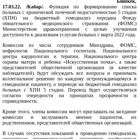
Бишкек,
17.03.22. /Кабар/.
Функция по формированию списка
больных с хронической почечной недостаточностью 5 стадии
(ХПН) на бюджетный гемодиализ передана Фонду
обязательного медицинского страхования (ФОМС)
Министерством здравоохранения с целью улучшения
доступности к диализным услугам больных с марта 2022 года.
Комиссия из числа сотрудников Минздрава, ФОМС,
нефрологов Национального госпиталя, Национального
центра кардиологии и терапии, Национального центра
охраны матери и ребенка «Искусственная почка», а также
представителей общественной организации (в качестве
наблюдателей) будут обсуждать все вопросы и принимать
коллегиальное решение по каждому остронуждающемуся в
гемодиализе пациенту, о переводе на бюджетный гемодиализ
больных с ХПН 5 стадии. Перевод будет осуществляться
согласно очередности на принципах прозрачности и
справедливости.
Кроме этого, члены комиссии могут приглашать на заседание
комиссии и заслушивать мнение пациентов, их
родственников, представителей общественных организаций.
В случаях отсутствия показаний к проведению гемодиализа,
имеющихся противопоказаний, отсутствия необходимых