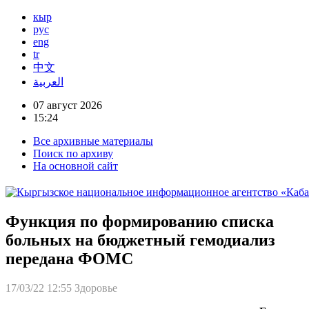
кыр
рус
eng
tr
中文
العربية
07 август 2026
15:24
Все архивные материалы
Поиск по архиву
На основной сайт
Функция по формированию списка
больных на бюджетный гемодиализ
передана ФОМС
17/03/22 12:55
Здоровье