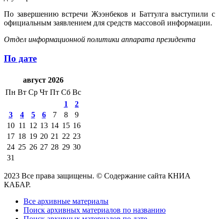
По завершению встречи Жээнбеков и Баттулга выступили с
официальным заявлением для средств массовой информации.
Отдел информационной политики аппарата президента
По дате
август 2026
Пн
Вт
Ср
Чт
Пт
Сб
Вс
1
2
3
4
5
6
7
8
9
10
11
12
13
14
15
16
17
18
19
20
21
22
23
24
25
26
27
28
29
30
31
2023 Все права защищены. © Содержание сайта КНИА
КАБАР.
Все архивные материалы
Поиск архивных материалов по названию
Поиск архивных материалов по дате