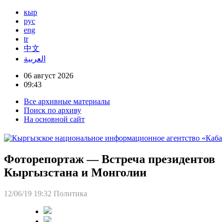
кыр
рус
eng
tr
中文
العربية
06 август 2026
09:43
Все архивные материалы
Поиск по архиву
На основной сайт
Фоторепортаж — Встреча президентов
Кыргызстана и Монголии
12/06/19 19:32
Политика