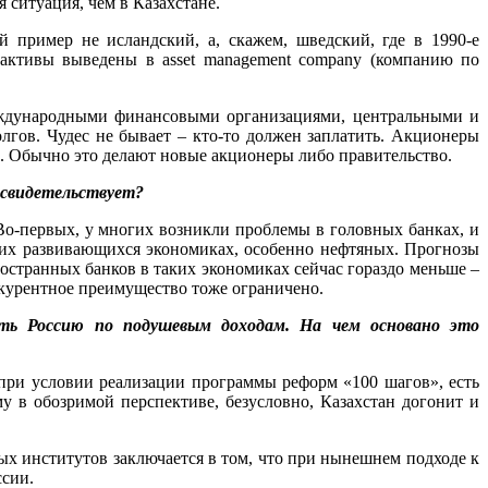
 ситуация, чем в Казахстане.
й пример не исландский, а, скажем, шведский, где в 1990-е
активы выведены в asset management company (компанию по
еждународными финансовыми организациями, центральными и
гов. Чудес не бывает – кто-то должен заплатить. Акционеры
лы. Обычно это делают новые акционеры либо правительство.
о свидетельствует?
Во-первых, у многих возникли проблемы в головных банках, и
гих развивающихся экономиках, особенно нефтяных. Прогнозы
остранных банков в таких экономиках сейчас гораздо меньше –
нкурентное преимущество тоже ограничено.
ать Россию по подушевым доходам. На чем основано это
 при условии реализации программы реформ «100 шагов», есть
му в обозримой перспективе, безусловно, Казахстан догонит и
вых институтов заключается в том, что при нынешнем подходе к
ссии.