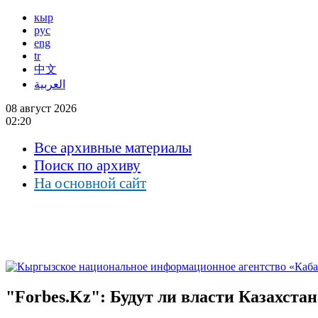
кыр
рус
eng
tr
中文
العربية
08 август 2026
02:20
Все архивные материалы
Поиск по архиву
На основной сайт
"Forbes.Kz": Будут ли власти Казахста