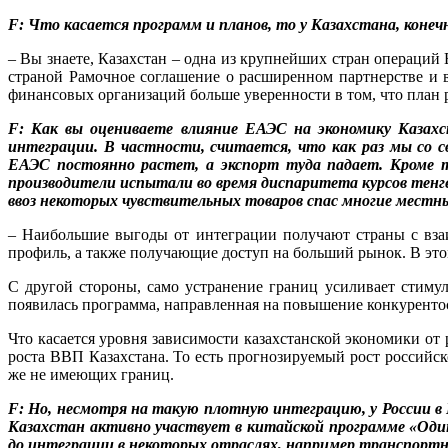
F: Что касается программ и планов, то у Казахстана, конеч
– Вы знаете, Казахстан – одна из крупнейших стран операций
страной Рамочное соглашение о расширенном партнерстве и в
финансовых организаций больше уверенности в том, что план ре
F: Как вы оцениваете влияние ЕАЭС на экономику Казахст
интеграции. В частности, считается, что как раз мы со 
ЕАЭС постоянно растет, а экспорт туда падает. Кроме т
производители испытали во время диспаритета курсов тенге и
ввоз некоторых чувствительных товаров спас многие местн
– Наибольшие выгоды от интеграции получают страны с вза
профиль, а также получающие доступ на больший рынок. В это
С другой стороны, само устранение границ усиливает стим
появилась программа, направленная на повышение конкурентос
Что касается уровня зависимости казахстанской экономики от
роста ВВП Казахстана. То есть прогнозируемый рост российско
же не имеющих границ.
F: Но, несмотря на такую плотную интеграцию, у России в
Казахстан активно участвует в китайской программе «Один
до интеграции в некоторых отраслях, например транспортн