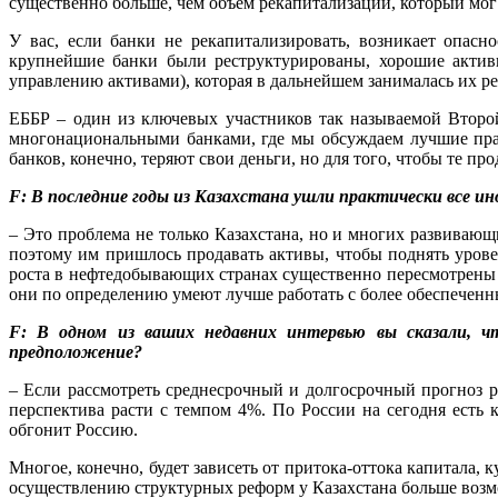
существенно больше, чем объем рекапитализации, который мог 
У вас, если банки не рекапитализировать, возникает опасн
крупнейшие банки были реструктурированы, хорошие актив
управлению активами), которая в дальнейшем занималась их р
ЕББР – один из ключевых участников так называемой Втор
многонациональными банками, где мы обсуждаем лучшие прак
банков, конечно, теряют свои деньги, но для того, чтобы те 
F: В последние годы из Казахстана ушли практически все ин
– Это проблема не только Казахстана, но и многих развиваю
поэтому им пришлось продавать активы, чтобы поднять уров
роста в нефтедобывающих странах существенно пересмотрены в
они по определению умеют лучше работать с более обеспеченны
F: В одном из ваших недавних интервью вы сказали, ч
предположение?
– Если рассмотреть среднесрочный и долгосрочный прогноз р
перспектива расти с темпом 4%. По России на сегодня есть к
обгонит Россию.
Многое, конечно, будет зависеть от притока-оттока капитала,
осуществлению структурных реформ у Казахстана больше возмо