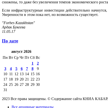
снижены, то даже без увеличения темпов экономического роста 
Если инфраструктурные инвестиции действительно начнутся, 
Уверенности в этом пока нет, но возможность существует.
"Forbes Kazakhstan"
Ардак Букеева
11.05.17
По дате
август 2026
Пн
Вт
Ср
Чт
Пт
Сб
Вс
1
2
3
4
5
6
7
8
9
10
11
12
13
14
15
16
17
18
19
20
21
22
23
24
25
26
27
28
29
30
31
2023 Все права защищены. © Содержание сайта КНИА КАБАР
Все архивные материалы