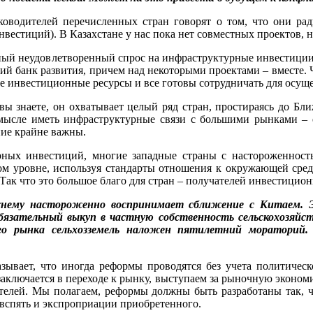
ководителей перечисленных стран говорят о том, что они рад
стиций). В Казахстане у нас пока нет совместных проектов, но 
ный неудовлетворенный спрос на инфраструктурные инвестиции, 
й банк развития, причем над некоторыми проектами – вместе. Ч
ые инвестиционные ресурсы и все готовы сотрудничать для осу
ы знаете, он охватывает целый ряд стран, простираясь до Бли
 смысле иметь инфраструктурные связи с большими рынками –
ние крайне важны.
урных инвестиций, многие западные страны с настороженност
ном уровне, используя стандарты отношения к окружающей сред
. Так что это большое благо для стран – получателей инвестицио
жнему настороженно воспринимает сближение с Китаем. 
бязательный выкуп в частную собственность сельскохозяйст
го рынка сельхозземель наложен пятилетний мораторий.
ывает, что иногда реформы проводятся без учета политическ
 заключается в переходе к рынку, выступаем за рыночную экономи
ателей. Мы полагаем, реформы должны быть разработаны так, 
 вспять и экспроприации приобретенного.