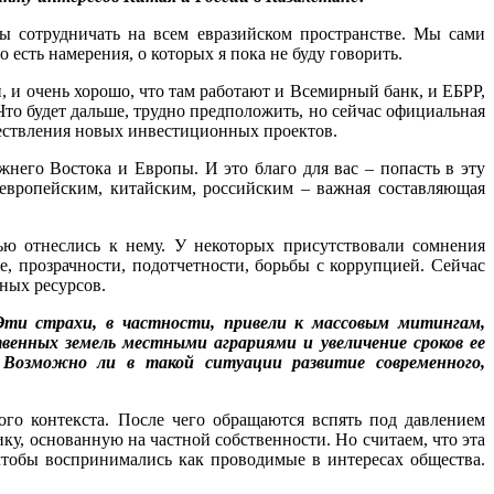
ы сотрудничать на всем евразийском пространстве. Мы сами
есть намерения, о которых я пока не буду говорить.
и очень хорошо, что там работают и Всемирный банк, и ЕБРР,
то будет дальше, трудно предположить, но сейчас официальная
ществления новых инвестиционных проектов.
жнего Востока и Европы. И это благо для вас – попасть в эту
 европейским, китайским, российским – важная составляющая
ью отнеслись к нему. У некоторых присутствовали сомнения
е, прозрачности, подотчетности, борьбы с коррупцией. Сейчас
нных ресурсов.
Эти страхи, в частности, привели к массовым митингам,
венных земель местными аграриями и увеличение сроков ее
 Возможно ли в такой ситуации развитие современного,
ого контекста. После чего обращаются вспять под давлением
ку, основанную на частной собственности. Но считаем, что эта
чтобы воспринимались как проводимые в интересах общества.