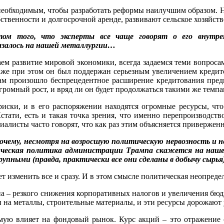
с необходимым, чтобы разработать реформы наилучшим образом. 
бственности и долгосрочной аренде, развивают сельское хозяйст
ом того, что эксперты все чаще говорят о его внутрен
казалось на нашей металлургии…
ем развитие мировой экономики, всегда задаемся теми вопросами
же при этом он был поддержан серьезным увеличением кредито
ам произошло беспрецедентное расширение кредитования предпр
громный рост, и вряд ли он будет продолжаться такими же темп
 риски, и в его распоряжении находятся огромные ресурсы, чт
стати, есть и такая точка зрения, что именно перепроизводст
иалисты часто говорят, что как раз этим объясняется привержен
Почему, несмотря на возросшую политическую нервозность и н
мическая политика администрации Трампа скажется на наше
пными (правда, практически все они сделаны в добычу сырья)
ет изменить все и сразу. И в этом смысле политическая неопреде
мпа – резкого снижения корпоративных налогов и увеличения б
н на металлы, строительные материалы, и эти ресурсы дорожают 
ямую влияет на фондовый рынок. Курс акций – это отражение 