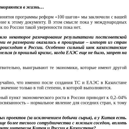
ретворяются в жизнь…
 принятия программы реформ «100 шагов» мы заключили с вашей
ение к этому документу. В этом смысле пока у международных
к по России такой уверенности пока нет.
икло некоторое разочарование результатами постсоветской
ми ее размерами оказались в проигрыше – импорт из стран
роисходит в России. Особенно сильный шок казахстанские
нельзя (в прошлый кризис, когда ЕАЭС еще не было, запрет на
твительно, выигрывают те экономики, которые имеют другой
учайно, что именно после создания ТС и ЕАЭС в Казахстане
начение только в той степени, в которой выполняются.
тный пункт экономического роста в России приводит к 0,2–04%
­связанность – нормальное явление для соседних стран, к тому
 проектов (за исключением добычи сырья), а у Китая есть.
еще более тесного сотрудничества с южным соседом, вплоть
кту интересов Китая и России в Казахстане?