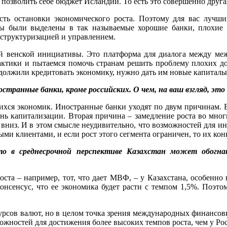
позволить себе бюджет Исландии. То есть это совершенно другая
ость остановки экономического роста. Поэтому для вас лучши
ы были выделены в так называемые хорошие банки, плохие 
еструктуризацией и управлением.
ой венской инициативы. Это платформа для диалога между м
тики и пытаемся помочь странам решить проблему плохих дол
продолжили кредитовать экономику, нужно дать им новые капита
остранные банки, кроме российских. О чем, на ваш взгляд, эт
щихся экономик. Иностранные банки уходят по двум причинам. 
ень капитализации. Вторая причина – замедление роста во мно
низ. И в этом смысле неудивительно, что возможностей для ин
ми клиентами, и если рост этого сегмента ограничен, то их ко
то в среднесрочной перспективе Казахстан может обогн
оста – например, тот, что дает МВФ, – у Казахстана, особенно
онсенсус, что ее экономика будет расти с темпом 1,5%. Поэто
 курсов валют, но в целом точка зрения международных финансо
жностей для достижения более высоких темпов роста, чем у Ро