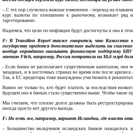
– С тех пор случились важные изменения – переход на плаваю
курс валюты по отношению к рыночному, возникает ряд ис
таргетирование.
Надеемся, что цели по инфляции будут достигнуты и она в этом
F: В Transition Report также говорится, что Казахстан 
государству придется дополнительно выделить на спасение
вообще оправданно оказывать финансовую поддержку БВУ 
мнению Fitch, например, Россия потратила на $8,6 млрд бол
- Если банки не располагают существенным капиталом, они не
западных, и в восточных странах во время или после кризиса
Так, в ЕС кредиторы тоже вынуждены участвовать в рекапитали
Важно не только то, кто будет платить за последствия низко
будущем оно в банках стало существенно выше. Чтобы такие п
Мы считаем, что плохие долги должны быть реструктурирова
иногда просто нет другого выхода.
F: Но есть же, например, вариант Исландии, где власти от
– Большинство вкладчиков исландских банков находилось з