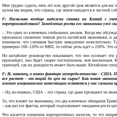
Мне трудно судить, пять лет или другой срок является для ва
целом мы видим, что страны, где земля находится в частной со
F: Насколько вообще надежна ставка на Китай с учет
перепроизводством? Замедление роста его экономики уже с
– Это один из ключевых глобальных рисков. Когда мы обсужда
произошло снижение темпов роста китайской экономики, и да
понимали, что слишком быстрое замедление нежелательно. Т
примерно 100–120% от ВВП, то сейчас речь идет о 220%. Это о
Но китайское руководство показывает, что оно осознает эти
произойдет, оно будет скорее постепенным, чем внезапным. К
границей, где их доходность может быть выше. Китайские спец
F: И, наконец, о новом факторе неопределенности – США. 
все растет – от акций до цен на сырье? Как новая эконо
именно американские инвестиции остаются у нас самыми кру
– Ну, во-первых, США – это страна, где даже президент не мож
То, что влияет на экономику, это два ключевых обещания Тра
– как раз тот фактор, который подталкивает ожидания роста це
Что касается снижения корпоративных налогов, то это напр