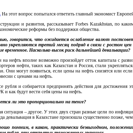
.
На этот вопрос попытался ответить главный экономист Европе
струкции и развития, рассказывает Forbes Kazakhstan, по ка
экономические реформы без поддержки общества.
осенью, говорится, что ожидается ослабление валют постсо
ивно укрепляются третий месяц подряд в связи с ростом цен
е временное. Насколько высок риск дальнейшей девальвации?
н на нефть вполне возможно произойдет отток капитала с разв
портеров нефти, таких как Казахстан и Россия, стали укреплятьс
. Они могут появиться, если цены на нефть снизятся или если
овесии с ценами на нефть.
е рубля и собирается предпринять действия для достижения эт
РК и как будут вести себя цены на нефть.
жется ли это пропорционально на тенге?
ая ситуация – другое. У этих двух стран разные цели по инфляци
огда девальвация в Казахстане произошла существенно позже, чем
рошо помним, в каком, практически безвыходном, положени
дение рубля, при открытых таможенных границах.