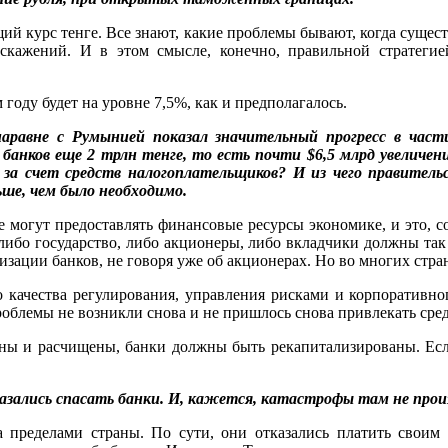
щий курс тенге. Все знают, какие проблемы бывают, когда сущес
кажений. И в этом смысле, конечно, правильной стратеги
 году будет на уровне 7,5%, как и предполагалось.
наравне с Румынией показал значительный прогресс в част
 банков еще 2 трлн тенге, то есть почти $6,5 млрд увелич
за счет средств налогоплательщиков? И из чего правител
ьше, чем было необходимо.
 могут предоставлять финансовые ресурсы экономике, и это, с
 либо государство, либо акционеры, либо вкладчики должны так 
зации банков, не говоря уже об акционерах. Но во многих стран
го качества регулирования, управления рисками и корпоративно
роблемы не возникли снова и не пришлось снова привлекать сре
ны и расчищены, банки должны быть рекапитализированы. Если 
казались спасать банки. И, кажется, катастрофы там не прои
а пределами страны. По сути, они отказались платить своим