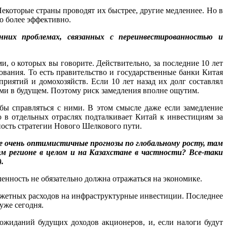
Некоторые страны проводят их быстрее, другие медленнее. Но в
во более эффективно.
них проблемах, связанных с переинвестированностью и
, о которых вы говорите. Действительно, за последние 10 лет
вания. То есть правительство и государственные банки Китая
иятий и домохозяйств. Если 10 лет назад их долг составлял
ами в будущем. Поэтому риск замедления вполне ощутим.
обы справляться с ними. В этом смысле даже если замедление
во в отдельных отраслях подталкивает Китай к инвестициям за
ность стратегии Нового Шелкового пути.
е очень оптимистичные прогнозы по глобальному росту, там
м регионе в целом и на Казахстане в частности? Все-таки
.
ленность не обязательно должна отражаться на экономике.
юджетных расходов на инфраструктурные инвестиции. Последнее
уже сегодня.
ожиданий будущих доходов акционеров, и, если налоги будут