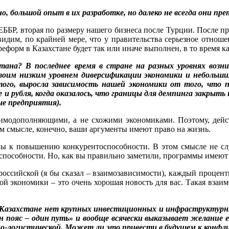
но, большой опыт в их разработке, но далеко не всегда они п
 ЕББР, вторая по размеру нашего бизнеса после Турции. После
идим, по крайней мере, что у правительства серьезное отнош
форм в Казахстане будет так или иначе выполнен, в то время ка
ана? В последнее время в стране на разных уровнях возн
своим низким уровнем диверсификации экономики и небольши
ого, выросла зависимость нашей экономики от того, что п
 ­рубля, когда оказалось, что границы для демпинга закрыть 
ые предприятия).
имодополняющими, а не схожими экономиками. Поэтому, дейс
м смысле, конечно, ваши аргументы имеют право на жизнь.
улы к повышению конкурентоспособности. В этом смысле не сл
пособности. Но, как вы правильно заметили, программы имеют з
 российской (я бы сказал – взаимозависимости), каждый процен
й экономики – это очень хорошая новость для вас. Такая взаимо
 Казахстане нет крупных инвестиционных и инфраструктурных
 пояс – один путь» и вообще всячески выказывает желание 
о-логистической. Может ли это привести в будущем к конфли