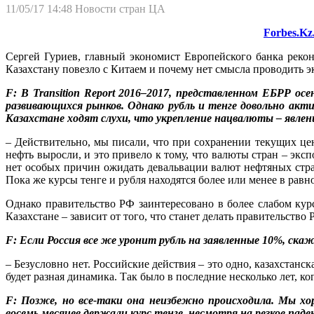
11/05/17 14:48
Новости стран ЦА
Forbes.Kz
Сергей Гуриев, главный экономист Европейского банка рекон
Казахстану повезло с Китаем и почему нет смысла проводить 
F: В Transition Report 2016–2017, представленном ЕБРР 
развивающихся рынков. Однако рубль и тенге довольно акт
Казахстане ходят слухи, что укрепление нацвалюты – явлени
– Действительно, мы писали, что при сохранении текущих це
нефть выросли, и это привело к тому, что валюты стран – экс
нет особых причин ожидать девальвации валют нефтяных стран
Пока же курсы тенге и рубля находятся более или менее в равн
Однако правительство РФ заинтересовано в более слабом курс
Казахстане – зависит от того, что станет делать правительство 
F: Если Россия все же уронит рубль на заявленные 10%, ска
– Безусловно нет. Российские действия – это одно, казахстанск
будет разная динамика. Так было в последние несколько лет, к
F: Позже, но все-таки она неизбежно происходила. Мы хо
восемь месяцев держали курс тенге, несмотря на резкое па