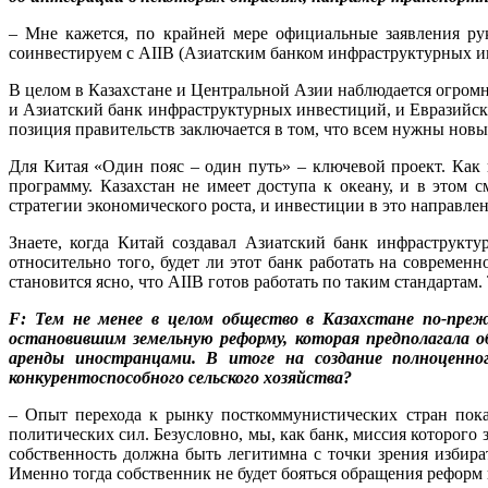
– Мне кажется, по крайней мере официальные заявления ру
соинвестируем с AIIB (Азиатским банком инфраструктурных инве
В целом в Казахстане и Центральной Азии наблюдается огром
и Азиатский банк инфраструктурных инвестиций, и Евразийски
позиция правительств заключается в том, что всем нужны нов
Для Китая «Один пояс – один путь» – ключевой проект. Как в
программу. Казахстан не имеет доступа к океану, и в этом
стратегии экономического роста, и инвестиции в это направле
Знаете, когда Китай создавал Азиатский банк инфраструкт
относительно того, будет ли этот банк работать на современ
становится ясно, что AIIB готов работать по таким стандартам
F: Тем не менее в целом общество в Казахстане по-пре
остановившим земельную реформу, которая предполагала о
аренды иностранцами. В итоге на создание полноценно
конкурентоспособного сельского хозяйства?
– Опыт перехода к рынку посткоммунистических стран показ
политических сил. Безусловно, мы, как банк, миссия которого
собственность должна быть легитимна с точки зрения избир
Именно тогда собственник не будет бояться обращения реформ