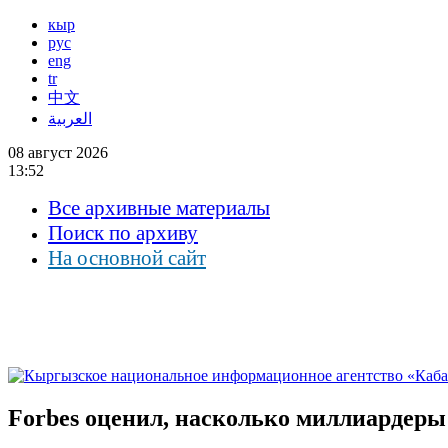
кыр
рус
eng
tr
中文
العربية
08 август 2026
13:52
Все архивные материалы
Поиск по архиву
На основной сайт
Forbes оценил, насколько миллиардеры 