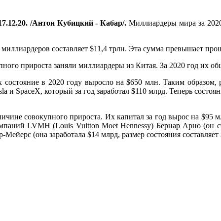
7.12.20. /Антон Кубицкий - Кабар/.
Миллиардеры мира за 2020 
е миллиардеров составляет $11,4 трлн. Эта сумма превышает про
ного прироста заняли миллиардеры из Китая. За 2020 год их общ
остояние в 2020 году выросло на $650 млн. Таким образом, ра
a и SpaceX, который за год заработал $110 млрд. Теперь состоя
ичине совокупного прироста. Их капитал за год вырос на $95 мл
паний LVMH (Louis Vuitton Moet Hennessy) Бернар Арно (он ста
Мейерс (она заработала $14 млрд, размер состояния составляет 