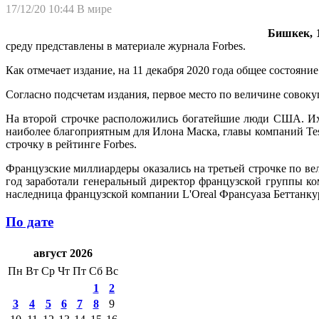
17/12/20 10:44
В мире
Бишкек, 1
среду представлены в материале журнала Forbes.
Как отмечает издание, на 11 декабря 2020 года общее состояни
Согласно подсчетам издания, первое место по величине совокуп
На второй строчке расположились богатейшие люди США. Их с
наиболее благоприятным для Илона Маска, главы компаний Tesl
строчку в рейтинге Forbes.
Французские миллиардеры оказались на третьей строчке по вел
год заработали генеральный директор французской группы ком
наследница французской компании L'Oreal Франсуаза Беттанкур-
По дате
август 2026
Пн
Вт
Ср
Чт
Пт
Сб
Вс
1
2
3
4
5
6
7
8
9