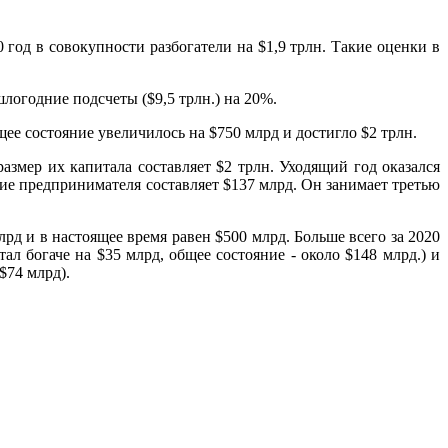
год в совокупности разбогатели на $1,9 трлн. Такие оценки в
шлогодние подсчеты ($9,5 трлн.) на 20%.
ее состояние увеличилось на $750 млрд и достигло $2 трлн.
змер их капитала составляет $2 трлн. Уходящий год оказался
ние предпринимателя составляет $137 млрд. Он занимает третью
рд и в настоящее время равен $500 млрд. Больше всего за 2020
л богаче на $35 млрд, общее состояние - около $148 млрд.) и
$74 млрд).