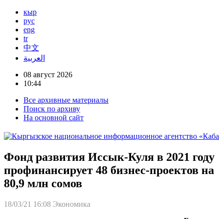
кыр
рус
eng
tr
中文
العربية
08 август 2026
10:44
Все архивные материалы
Поиск по архиву
На основной сайт
Фонд развития Иссык-Куля в 2021 году
профинансирует 48 бизнес-проектов на
80,9 млн сомов
18/03/21 16:08
Экономика