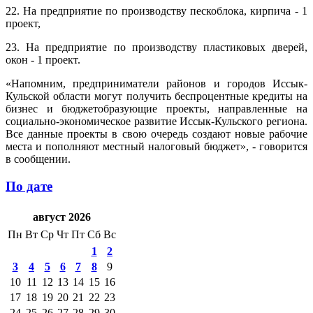
22. На предприятие по производству пескоблока, кирпича - 1
проект,
23. На предприятие по производству пластиковых дверей,
окон - 1 проект.
«Напомним, предприниматели районов и городов Иссык-
Кульской области могут получить беспроцентные кредиты на
бизнес и бюджетобразующие проекты, направленные на
социально-экономическое развитие Иссык-Кульского региона.
Все данные проекты в свою очередь создают новые рабочие
места и пополняют местный налоговый бюджет», - говорится
в сообщении.
По дате
август 2026
Пн
Вт
Ср
Чт
Пт
Сб
Вс
1
2
3
4
5
6
7
8
9
10
11
12
13
14
15
16
17
18
19
20
21
22
23
24
25
26
27
28
29
30