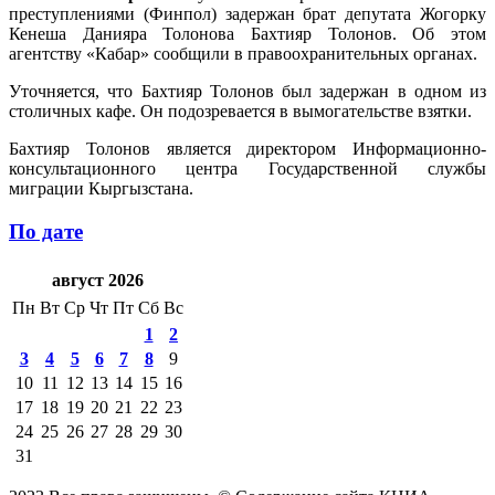
преступлениями (Финпол) задержан брат депутата Жогорку
Кенеша Данияра Толонова Бахтияр Толонов. Об этом
агентству «Кабар» сообщили в правоохранительных органах.
Уточняется, что Бахтияр Толонов был задержан в одном из
столичных кафе. Он подозревается в вымогательстве взятки.
Бахтияр Толонов является директором Информационно-
консультационного центра Государственной службы
миграции Кыргызстана.
По дате
август 2026
Пн
Вт
Ср
Чт
Пт
Сб
Вс
1
2
3
4
5
6
7
8
9
10
11
12
13
14
15
16
17
18
19
20
21
22
23
24
25
26
27
28
29
30
31