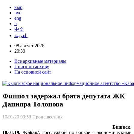
кыр
рус
eng
tr
中文
العربية
08 август 2026
20:30
Все архивные материалы
Поиск по архиву
На основной сайт
Финпол задержал брата депутата ЖК
Данияра Толонова
10/01/20 09:53
Происшествия
Бишкек,
10.01.19. /Кабар/.
Госслужбой по борьбе с экономическими