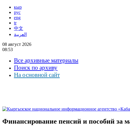
кыр
рус
eng
tr
中文
العربية
08 август 2026
08:53
Все архивные материалы
Поиск по архиву
На основной сайт
Финансирование пенсий и пособий за ма