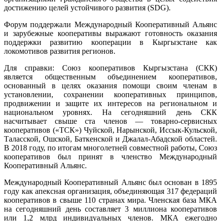
достижению целей устойчивого развития (SDG).
Форум поддержали Международный Кооперативный Альянс
и зарубежные кооперативы выражают готовность оказания
поддержки развитию кооперации в Кыргызстане как
локомотивов развития регионов.
Для справки: Союз кооперативов Кыргызстана (СКК)
является общественным объединением кооперативов,
основанный в целях оказания помощи своим членам в
установлении, сохранении кооперативных принципов,
продвижении и защите их интересов на региональном и
национальном уровнях. На сегодняшний день СКК
насчитывает свыше ста членов — товарно-сервисных
кооперативов («ТСК») Чуйской, Нарынской, Иссык-Кульской,
Таласской, Ошской, Баткенской и Джалал-Абадской областей.
В 2018 году, по итогам многолетней совместной работы, Союз
кооперативов был принят в членство Международный
Кооперативный Альянс.
Международный Кооперативный Альянс был основан в 1895
году как апексная организация, объединяющая 317 федераций
кооперативов в свыше 110 странах мира. Членская база МКА
на сегодняшний день составляет 3 миллиона кооперативов
или 1,2 млрд индивидуальных членов. МКА ежегодно