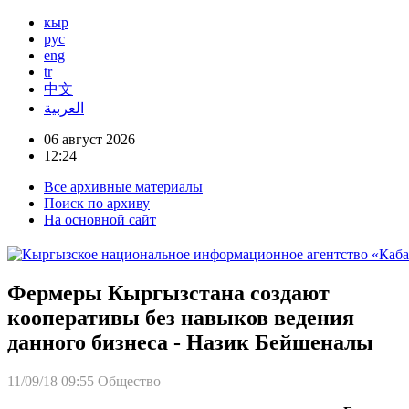
кыр
рус
eng
tr
中文
العربية
06 август 2026
12:24
Все архивные материалы
Поиск по архиву
На основной сайт
Фермеры Кыргызстана создают
кооперативы без навыков ведения
данного бизнеса - Назик Бейшеналы
11/09/18 09:55
Общество