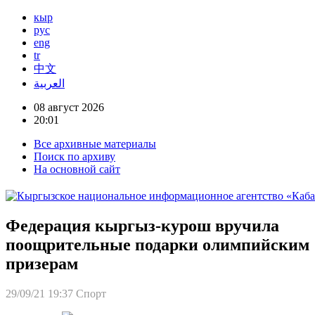
кыр
рус
eng
tr
中文
العربية
08 август 2026
20:01
Все архивные материалы
Поиск по архиву
На основной сайт
Федерация кыргыз-курош вручила
поощрительные подарки олимпийским
призерам
29/09/21 19:37
Спорт