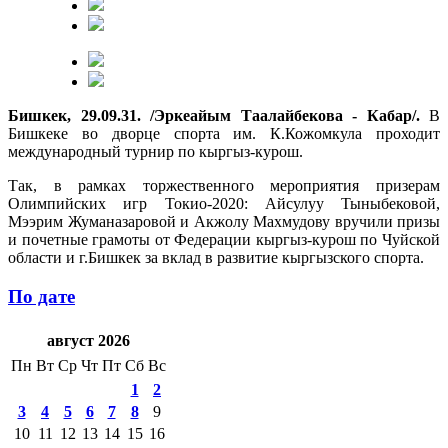
Бишкек, 29.09.31. /Эркеайым Таалайбекова - Кабар/.
В
Бишкеке во дворце спорта им. К.Кожомкула проходит
международный турнир по кыргыз-курош.
Так, в рамках торжественного мероприятия призерам
Олимпийских игр Токио-2020: Айсулуу Тыныбековой,
Мээрим Жуманазаровой и Акжолу Махмудову вручили призы
и почетные грамоты от Федерации кыргыз-курош по Чуйской
области и г.Бишкек за вклад в развитие кыргызского спорта.
По дате
август 2026
Пн
Вт
Ср
Чт
Пт
Сб
Вс
1
2
3
4
5
6
7
8
9
10
11
12
13
14
15
16