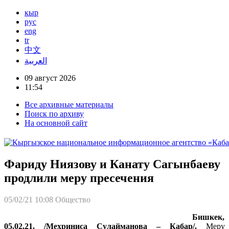
кыр
рус
eng
tr
中文
العربية
09 август 2026
11:54
Все архивные материалы
Поиск по архиву
На основной сайт
Фариду Ниязову и Канату Сагынбаеву
продлили меру пресечения
05/02/21 10:08
Общество
Бишкек,
05.02.21. /Мехриниса Сулайманова – Кабар/.
Меру