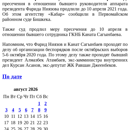
пресечения в отношении бывшего руководителя аппарата
президента Фарида Ниязова продлили до 10 апреля 2021 года.
Об этом агентству «Кабар» сообщили в Первомайском
районном суде Бишкека.
Также суд продлил меру пресечения до 10 апреля в
отношении бывшего сотрудника ГКНБ Каната Сагынбаева.
Напомним, что Фарид Ниязов и Канат Сагынбаев проходят по
делу об организации беспорядков после октябрьских выборов
5-6 октября 2020 года. По этому делу также проходят бывший
президент Алмазбек Атамбаев, экс-замминистра внутренних
дел Курсан Асанов, экс-депутат ЖК Равшан Джеенбеков.
По дате
август 2026
Пн
Вт
Ср
Чт
Пт
Сб
Вс
1
2
3
4
5
6
7
8
9
10
11
12
13
14
15
16
17
18
19
20
21
22
23
24
25
26
27
28
29
30