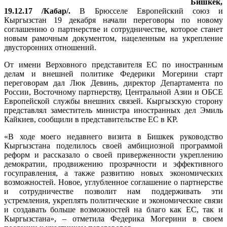
Бишкек,
19.12.17 /Кабар/.
В Брюсселе Европейский союз и
Кыргызстан 19 декабря начали переговоры по новому
соглашению о партнерстве и сотрудничестве, которое станет
новым рамочным документом, нацеленным на укрепление
двусторонних отношений.
От имени Верховного представителя ЕС по иностранным
делам и внешней политике Федерики Могерини старт
переговорам дал Люк Девинь, директор Департамента по
России, Восточному партнерству, Центральной Азии и ОБСЕ
Европейской службы внешних связей. Кыргызскую сторону
представлял заместитель министра иностранных дел Эмиль
Кайкиев, сообщили в представительстве ЕС в КР.
«В ходе моего недавнего визита в Бишкек руководство
Кыргызстана поделилось своей амбициозной программой
реформ и рассказало о своей приверженности укреплению
демократии, продвижению прозрачности и эффективного
госуправления, а также развитию новых экономических
возможностей. Новое, углубленное соглашение о партнерстве
и сотрудничестве позволит нам поддерживать эти
устремления, укреплять политические и экономические связи
и создавать больше возможностей на благо как ЕС, так и
Кыргызстана», – отметила Федерика Могерини в своем