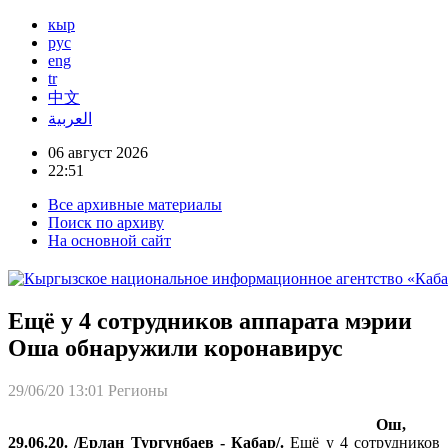
кыр
рус
eng
tr
中文
العربية
06 август 2026
22:51
Все архивные материалы
Поиск по архиву
На основной сайт
Ещё у 4 сотрудников аппарата мэрии
Оша обнаружили коронавирус
29/06/20 13:01
Регионы
Ош,
29.06.20. /Ерлан Тургунбаев - Кабар/.
Ещё у 4 сотрудников