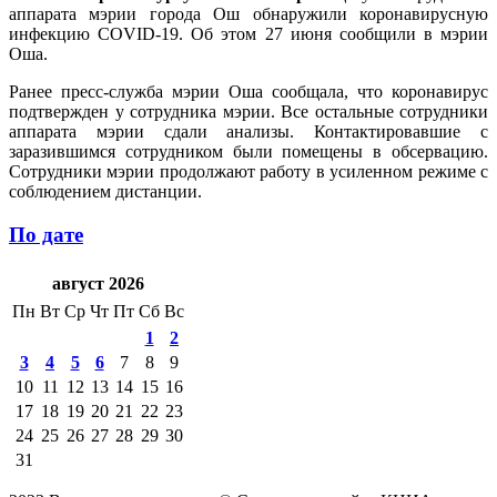
аппарата мэрии города Ош обнаружили коронавирусную
инфекцию COVID-19. Об этом 27 июня сообщили в мэрии
Оша.
Ранее пресс-служба мэрии Оша сообщала, что коронавирус
подтвержден у сотрудника мэрии. Все остальные сотрудники
аппарата мэрии сдали анализы. Контактировавшие с
заразившимся сотрудником были помещены в обсервацию.
Сотрудники мэрии продолжают работу в усиленном режиме с
соблюдением дистанции.
По дате
август 2026
Пн
Вт
Ср
Чт
Пт
Сб
Вс
1
2
3
4
5
6
7
8
9
10
11
12
13
14
15
16
17
18
19
20
21
22
23
24
25
26
27
28
29
30
31