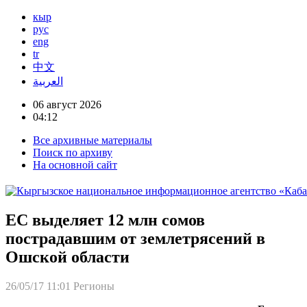
кыр
рус
eng
tr
中文
العربية
06 август 2026
04:12
Все архивные материалы
Поиск по архиву
На основной сайт
ЕС выделяет 12 млн сомов
пострадавшим от землетрясений в
Ошской области
26/05/17 11:01
Регионы