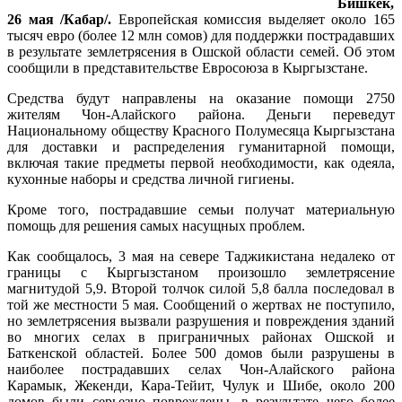
Бишкек,
26 мая /Кабар/.
Европейская комиссия выделяет около 165
тысяч евро (более 12 млн сомов) для поддержки пострадавших
в результате землетрясения в Ошской области семей. Об этом
сообщили в представительстве Евросоюза в Кыргызстане.
Средства будут направлены на оказание помощи 2750
жителям Чон-Алайского района. Деньги переведут
Национальному обществу Красного Полумесяца Кыргызстана
для доставки и распределения гуманитарной помощи,
включая такие предметы первой необходимости, как одеяла,
кухонные наборы и средства личной гигиены.
Кроме того, пострадавшие семьи получат материальную
помощь для решения самых насущных проблем.
Как сообщалось, 3 мая на севере Таджикистана недалеко от
границы с Кыргызстаном произошло землетрясение
магнитудой 5,9. Второй толчок силой 5,8 балла последовал в
той же местности 5 мая. Сообщений о жертвах не поступило,
но землетрясения вызвали разрушения и повреждения зданий
во многих селах в приграничных районах Ошской и
Баткенской областей. Более 500 домов были разрушены в
наиболее пострадавших селах Чон-Алайского района
Карамык, Жекенди, Кара-Тейит, Чулук и Шибе, около 200
домов были серьезно повреждены, в результате чего более