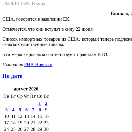
20/06/18 18:08
В мире
Бишкек, 2
США, говорится в заявлении ЕК.
Отмечается, что они вступят в силу 22 июня.
Список импортных товаров из США, который теперь подлежат
сельскохозяйственные товары.
Эти меры Евросоюза соответствуют правилам ВТО.
Источник
РИА Новости
По дате
август 2026
Пн
Вт
Ср
Чт
Пт
Сб
Вс
1
2
3
4
5
6
7
8
9
10
11
12
13
14
15
16
17
18
19
20
21
22
23
24
25
26
27
28
29
30