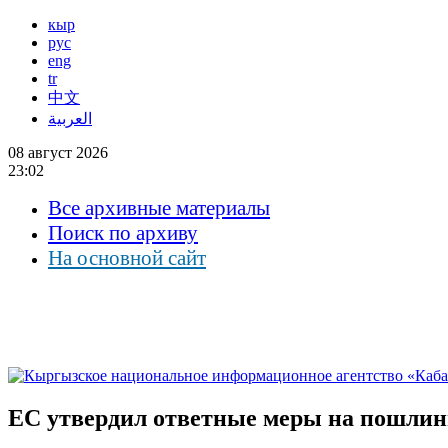
кыр
рус
eng
tr
中文
العربية
08 август 2026
23:02
Все архивные материалы
Поиск по архиву
На основной сайт
ЕС утвердил ответные меры на пошл