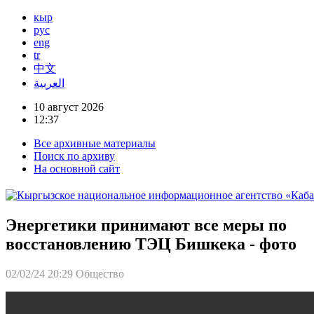
кыр
рус
eng
tr
中文
العربية
10 август 2026
12:37
Все архивные материалы
Поиск по архиву
На основной сайт
Энергетики принимают все меры по
восстановлению ТЭЦ Бишкека - фото
02/02/24 20:29
Общество