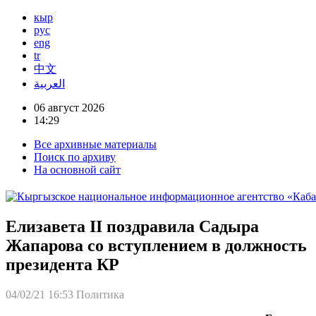
кыр
рус
eng
tr
中文
العربية
06 август 2026
14:29
Все архивные материалы
Поиск по архиву
На основной сайт
Елизавета II поздравила Садыра
Жапарова со вступлением в должность
президента КР
04/02/21 16:53
Политика