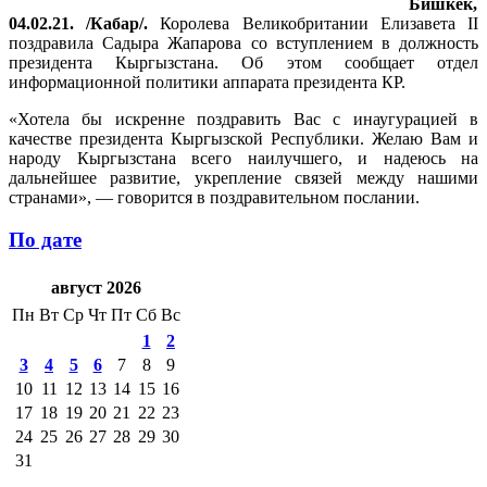
Бишкек,
04.02.21. /Кабар/.
Королева Великобритании Елизавета II
поздравила Садыра Жапарова со вступлением в должность
президента Кыргызстана. Об этом сообщает отдел
информационной политики аппарата президента КР.
«Хотела бы искренне поздравить Вас с инаугурацией в
качестве президента Кыргызской Республики. Желаю Вам и
народу Кыргызстана всего наилучшего, и надеюсь на
дальнейшее развитие, укрепление связей между нашими
странами», — говорится в поздравительном послании.
По дате
август 2026
Пн
Вт
Ср
Чт
Пт
Сб
Вс
1
2
3
4
5
6
7
8
9
10
11
12
13
14
15
16
17
18
19
20
21
22
23
24
25
26
27
28
29
30
31