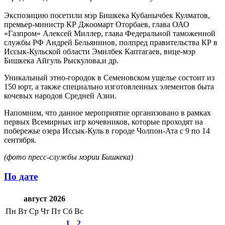
Экспозицию посетили мэр Бишкека Кубанычбек Кулматов,
премьер-министр КР Джоомарт Оторбаев, глава ОАО
«Газпром» Алексей Миллер, глава Федеральной таможенной
службы РФ Андрей Бельянинов, полпред правительства КР в
Иссык-Кульской области Эмилбек Каптагаев, вице-мэр
Бишкека Айгуль Рыскулова,и др.
Уникальный этно-городок в Семеновском ущелье состоит из
150 юрт, а также специально изготовленных элементов быта
кочевых народов Средней Азии.
Напомним, что данное мероприятие организовано в рамках
первых Всемирных игр кочевников, которые проходят на
побережье озера Иссык-Куль в городе Чолпон-Ата с 9 по 14
сентября.
(фото пресс-службы мэрии Бишкека)
По дате
август 2026
Пн
Вт
Ср
Чт
Пт
Сб
Вс
1
2