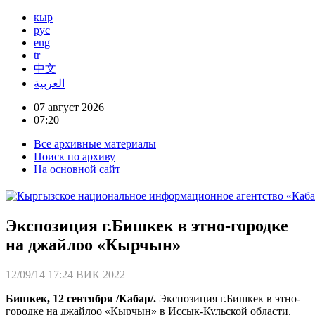
кыр
рус
eng
tr
中文
العربية
07 август 2026
07:20
Все архивные материалы
Поиск по архиву
На основной сайт
Экспозиция г.Бишкек в этно-городке
на джайлоо «Кырчын»
12/09/14 17:24
ВИК 2022
Бишкек, 12 сентября /Кабар/.
Экспозиция г.Бишкек в этно-
городке на джайлоо «Кырчын» в Иссык-Кульской области.