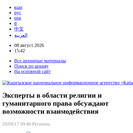
кыр
рус
eng
tr
中文
العربية
08 август 2026
15:42
Все архивные материалы
Поиск по архиву
На основной сайт
Эксперты в области религии и
гуманитарного права обсуждают
возможности взаимодействия
20/09/17 09:40
Регионы