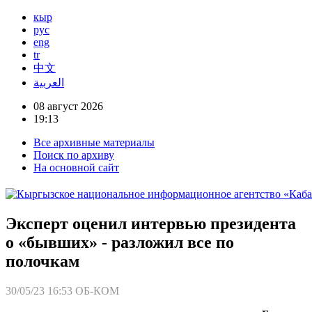
кыр
рус
eng
tr
中文
العربية
08 август 2026
19:13
Все архивные материалы
Поиск по архиву
На основной сайт
Эксперт оценил интервью президента
о «бывших» - разложил все по
полочкам
30/05/23 16:53
ОБ-КОМ