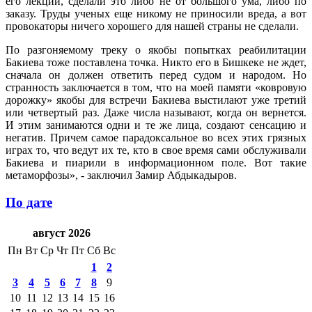
его лекций, сделали это либо не от большого ума, либо по
заказу. Труды ученых еще никому не приносили вреда, а вот
провокаторы ничего хорошего для нашей страны не сделали.
По разгоняемому треку о якобы попытках реабилитации
Бакиева тоже поставлена точка. Никто его в Бишкеке не ждет,
сначала он должен ответить перед судом и народом. Но
странность заключается в том, что на моей памяти «ковровую
дорожку» якобы для встречи Бакиева выстилают уже третий
или четвертый раз. Даже числа называют, когда он вернется.
И этим занимаются одни и те же лица, создают сенсацию и
негатив. Причем самое парадоксальное во всех этих грязных
играх то, что ведут их те, кто в свое время сами обслуживали
Бакиева и пиарили в информационном поле. Вот такие
метаморфозы», - заключил Замир Абдыкадыров.
По дате
август 2026
Пн
Вт
Ср
Чт
Пт
Сб
Вс
1
2
3
4
5
6
7
8
9
10
11
12
13
14
15
16