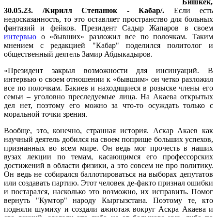
Бишкек,
30.05.23. /Кирилл Степанюк - Кабар/.
Если есть
недосказанность, то это оставляет пространство для больных
фантазий и фейков. Президент Садыр Жапаров в своем
интервью
о «бывших» разложил все по полочкам. Таким
мнением с редакцией "Кабар" поделился политолог и
общественный деятель Замир Абдыкадыров.
«Президент закрыл возможности для инсинуаций. В
интервью о своем отношении к «бывшим» он четко разложил
все по полочкам. Бакиев и находящиеся в розыске члены его
семьи – уголовно преследуемые лица. На Акаева открытых
дел нет, поэтому его можно за что-то осуждать только с
моральной точки зрения.
Вообще, это, конечно, странная история. Аскар Акаев как
научный деятель добился на своем поприще больших успехов,
признанных во всем мире. Он ведь мог прочесть в наших
вузах лекции по темам, касающимся его профессорских
достижений в области физики, а это совсем не про политику.
Он ведь не собирался баллотироваться на выборах депутатов
или создавать партию. Этот человек де-факто признал ошибки
и постарался, насколько это возможно, их исправить. Помог
вернуть "Кумтор" народу Кыргызстана. Поэтому те, кто
подняли шумиху и создали ажиотаж вокруг Аскра Акаева и