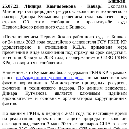
Бишкек,
25.07.23. /Индира Камчыбекова - Кабар/.
Экс-глава
Министерства природных ресурсов, экологии и технического
надзора Динара Кутманова решением суда заключена под
стражу. Об этом сообщили в пресс-службе суда
Первомайского районного суда г. Бишкек.
«Постановлением Первомайского районного суда г. Бишкек
от 24 июля 2023 года ходатайство следователя ГСУ ГКНБ КР
удовлетворено, в отношении К.Д.А. применена мера
пресечения в виде заключения под стражу на срок следствия,
то есть до 9 августа 2023 года, с содержанием в СИЗО ГКНБ
КР», - говорится в сообщении.
Напомним, что Кутманова была задержана ГКНБ КР в рамках
ранее
возбужденного уголовного дела
по множественным
фактам коррупции в Министерстве природных ресурсов,
экологии и технического надзора. По данным ведомства,
Динара Кутманова является ключевым идейным
вдохновителем и основным организатором коррупционных
фактов.
По данным ГКНБ, в период с 2021 года по настоящее время
на реализацию проектов по защите природы и экологии
ежегодно выделяется 3 млн 700 тыс. долларов США за счет
средств ЗАО «Кумтор Голд Компани» (325 млн сомов). Общая