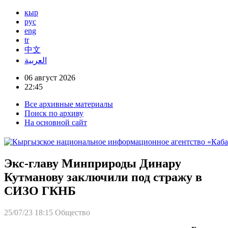
кыр
рус
eng
tr
中文
العربية
06 август 2026
22:45
Все архивные материалы
Поиск по архиву
На основной сайт
Экс-главу Минприроды Динару
Кутманову заключили под стражу в
СИЗО ГКНБ
25/07/23 18:15
Общество