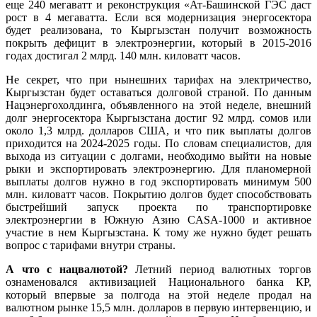
еще 240 мегаватт и реконструкция «Ат-Башинской ГЭС даст
рост в 4 мегаватта. Если вся модернизация энергосектора
будет реализована, то Кыргызстан получит возможность
покрыть дефицит в электроэнергии, который в 2015-2016
годах достигал 2 млрд. 140 млн. киловатт часов.
Не секрет, что при нынешних тарифах на электричество,
Кыргызстан будет оставаться долговой страной. По данным
Нацэнергохолдинга, объявленного на этой неделе, внешний
долг энергосектора Кыргызстана достиг 92 млрд. сомов или
около 1,3 млрд. долларов США, и что пик выплаты долгов
приходится на 2024-2025 годы. По словам специалистов, для
выхода из ситуации с долгами, необходимо выйти на новые
рыки и экспортировать электроэнергию. Для планомерной
выплаты долгов нужно в год экспортировать минимум 500
млн. киловатт часов. Покрытию долгов будет способствовать
быстрейший запуск проекта по транспортировке
электроэнергии в Южную Азию CASA-1000 и активное
участие в нем Кыргызстана. К тому же нужно будет решать
вопрос с тарифами внутри страны.
А что с нацвалютой?
Летний период валютных торгов
ознаменовался активизацией Национального банка КР,
который впервые за полгода на этой неделе продал на
валютном рынке 15,5 млн. долларов в первую интервенцию, и