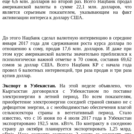
еще 6,6 млн. долларов во второй раз. Всего Нацбанк продал
американской валюты в сумме 22,1 млн. долларов, что
является серьезным показателем, указывающим на факт
активизации интереса к доллару США.
До этого Нацбанк сделал валютную интервенцию в середине
января 2017 года для сдерживания роста курса доллара по
отношению к сому, продав 17,6 млн. долларов. И даже при
этом курс американской валюты значительно приблизился к
психологически важной отметке в 70 сомов, составив 69,62
сомов за доллар США. Всего Нацбанк КР с начала года
провел 6 валютных интервенций, три раза продав и три раза
купив доллар.
Экспорт в Узбекистан.
На этой неделе объявлено, что
Кыргызстан договорился с Узбекистаном по поставке
электроэнергии в летний период. По всем показателям,
приобретение электроэнергии соседней страной связано не с
дефицитом энергии, а с необходимостью обеспечения влагой
сельхозсектора страны в вегетативный период. Стало
известно, что с 16 июня по 4 июля 2017 года в Узбекистан
экспортировано 192,5 млн. кВт/ч. По контракту в соседнюю
страну до октября планируется экспортировать 1,25 млрд.