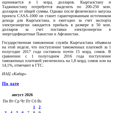
оценивается в 1 млрд. долларов. Кыргызстану и
Таджикистану потребуется выделить по 200-250 млн.
долларов от общей суммы. Однако после физического запуска
проекта CASA-1000 он станет гарантированным источником
дохода для Кыргызстана, и ежегодно за счет экспорта
электроэнергии ожидается прибыль в размере в 50 млн.
долларов за счет поставки электроэнергии в
энергодефицитные Пакистан и Афганистан.
Государственная таможенная служба Кыргызстана объявила
на этой неделе, что поступление таможенных платежей за 1
полугодие 2017 года составила почти 15 млрд. сомов. В
сравнении с 1 полугодием 2016 года поступление
таможенных платежей увеличилось на 1,8 млрд. сомов или на
14,1%, отмечают в ГТС.
ИАЦ «Кабар»
По дате
август 2026
Пн
Вт
Ср
Чт
Пт
Сб
Вс
1
2
3
4
5
6
7
8
9