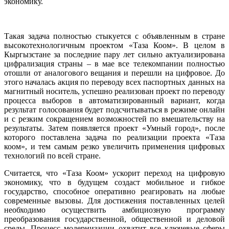
экономику.
Такая задача полностью стыкуется с объявленным в стране
высокотехнологичным проектом «Таза Коом». В целом в
Кыргызстане за последние пару лет сильно актуализирована
цифрализация страны – в мае все телекомпании полностью
отошли от аналогового вещания и перешли на цифровое. До
этого началась акция по переводу всех паспортных данных на
магнитный носитель, успешно реализован проект по переводу
процесса выборов в автоматизированный вариант, когда
результат голосования будет подсчитываться в режиме онлайн
и с резким сокращением возможностей по вмешательству на
результаты. Затем появляется проект «Умный город», после
которого поставлена задача по реализации проекта «Таза
коом», и тем самым резко увеличить применения цифровых
технологий по всей стране.
Считается, что «Таза Коом» ускорит переход на цифровую
экономику, что в будущем создаст мобильное и гибкое
государство, способное оперативно реагировать на любые
современные вызовы. Для достижения поставленных целей
необходимо осуществить амбициозную программу
преобразования государственной, общественной и деловой
среды. Процесс модернизации охватит все ключевые сферы