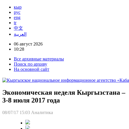
кыр
рус
eng
tr
中文
العربية
06 август 2026
10:28
Все архивные материалы
Поиск по архиву
На основной сайт
Экономическая неделя Кыргызстана –
3-8 июля 2017 года
08/07/17 15:03
Аналитика