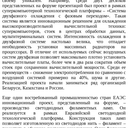
своему уникален. Например, среди двух десятков
представленных на форуме презентаций был проект в рамках
суперкомпьютерной технологической платформы – «Система
двухфазного охлаждения с фазовым переходом». Такая
система является инновационным решением для охлаждения
высокопроизводительной вычислительной техники:
суперкомпьютеров, стоек в центрах обработки данных,
мультитерминальных систем. Интенсивность охлаждения в
двухфазной системе настолько велика, что отпадает
необходимость установки массивных радиаторов на
процессорах. В отличие от используемых сейчас воздушных
систем двухфазная позволяет максимально плотно установить
вычислительные платы, более чем в два раза сократив объем
стоек при сохранении вычислительной мощности. Среди ее
преимуществ – снижение электропотребления по сравнению с
воздушной системой примерно на 40%, шума и другие.
Реализацией проекта начали заниматься ряд организаций
Беларуси, Казахстана и России.
Еще один востребованный промышленностью стран ЕАЭС
инновационный проект, представленный на форуме, –
производство светодиодных филаментных ламп. Он
реализуется в рамках Евразийской светодиодной
технологической платформы. Конструкция таких ламп
позволяет изготовленную из светодиодов нить – филамент –