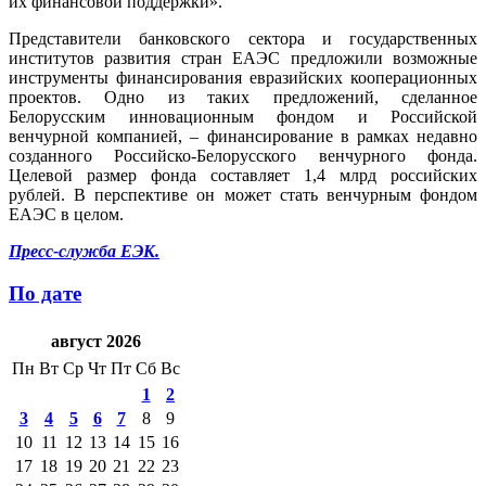
их финансовой поддержки».
Представители банковского сектора и государственных
институтов развития стран ЕАЭС предложили возможные
инструменты финансирования евразийских кооперационных
проектов. Одно из таких предложений, сделанное
Белорусским инновационным фондом и Российской
венчурной компанией, – финансирование в рамках недавно
созданного Российско-Белорусского венчурного фонда.
Целевой размер фонда составляет 1,4 млрд российских
рублей. В перспективе он может стать венчурным фондом
ЕАЭС в целом.
Пресс-служба ЕЭК.
По дате
август 2026
Пн
Вт
Ср
Чт
Пт
Сб
Вс
1
2
3
4
5
6
7
8
9
10
11
12
13
14
15
16
17
18
19
20
21
22
23