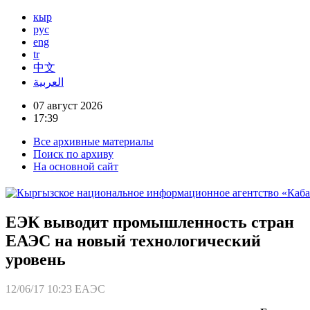
кыр
рус
eng
tr
中文
العربية
07 август 2026
17:39
Все архивные материалы
Поиск по архиву
На основной сайт
ЕЭК выводит промышленность стран
ЕАЭС на новый технологический
уровень
12/06/17 10:23
ЕАЭС