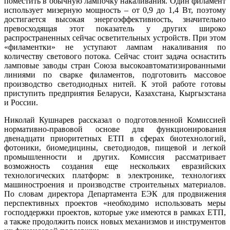
поместить в обычную лампочку накаливания. Один филамент
использует мизерную мощность – от 0,9 до 1,4 Вт, поэтому
достигается высокая энергоэффективность, значительно
превосходящая этот показатель у других широко
распространенных сейчас осветительных устройств. При этом
«филаментки» не уступают лампам накаливания по
количеству светового потока. Сейчас стоит задача оснастить
ламповые заводы стран Союза высокоавтоматизированными
линиями по сварке филаментов, подготовить массовое
производство светодиодных нитей. К этой работе готовы
приступить предприятия Беларуси, Казахстана, Кыргызстана
и России.
Николай Кушнарев рассказал о подготовленной Комиссией
нормативно-правовой основе для функционирования
двенадцати приоритетных ЕТП в сферах биотехнологий,
фотоники, биомедицины, светодиодов, пищевой и легкой
промышленности и других. Комиссия рассматривает
возможность создания еще нескольких евразийских
технологических платформ: в электронике, технологиях
машиностроения и производстве строительных материалов.
По словам директора Департамента ЕЭК для продвижения
перспективных проектов «необходимо использовать меры
господдержки проектов, которые уже имеются в рамках ЕТП,
а также продолжить поиск новых механизмов и инструментов