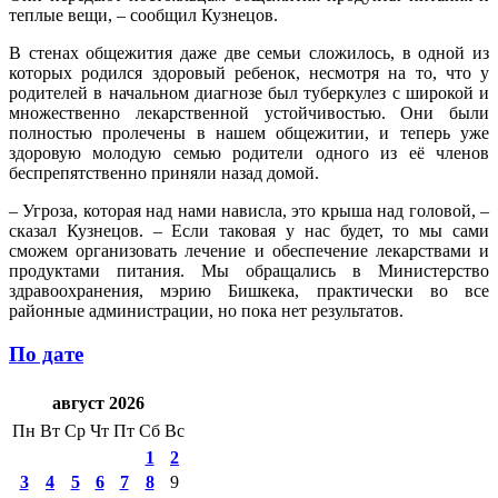
теплые вещи, – сообщил Кузнецов.
В стенах общежития даже две семьи сложилось, в одной из
которых родился здоровый ребенок, несмотря на то, что у
родителей в начальном диагнозе был туберкулез с широкой и
множественно лекарственной устойчивостью. Они были
полностью пролечены в нашем общежитии, и теперь уже
здоровую молодую семью родители одного из её членов
беспрепятственно приняли назад домой.
– Угроза, которая над нами нависла, это крыша над головой, –
сказал Кузнецов. – Если таковая у нас будет, то мы сами
сможем организовать лечение и обеспечение лекарствами и
продуктами питания. Мы обращались в Министерство
здравоохранения, мэрию Бишкека, практически во все
районные администрации, но пока нет результатов.
По дате
август 2026
Пн
Вт
Ср
Чт
Пт
Сб
Вс
1
2
3
4
5
6
7
8
9