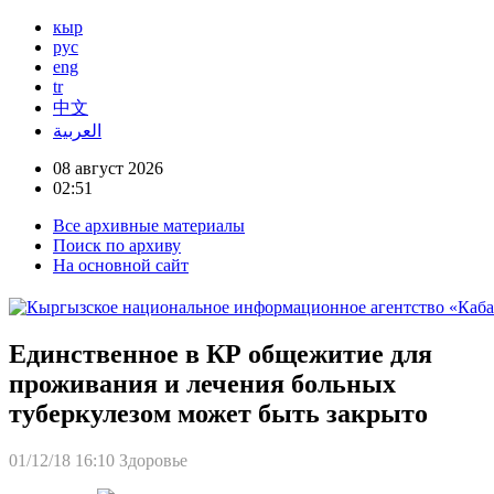
кыр
рус
eng
tr
中文
العربية
08 август 2026
02:51
Все архивные материалы
Поиск по архиву
На основной сайт
Единственное в КР общежитие для
проживания и лечения больных
туберкулезом может быть закрыто
01/12/18 16:10
Здоровье