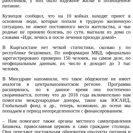
работников, у них было надежное жилье и полноценное
питание.
Кузнецов сообщил, что на 10 койках находят приют в
основном люди, которые попали в трудную жизненную
ситуацию, не имеют постоянного места жительства, и чьи
родные не приняли болезнь, по сути, выгнали из дома со
словами «Иди, лечись и после лечения приходи домой»
В Кыргызстане нет четкой статистики, сколько у по
республике бездомных. По информации МВД, официально
зарегистрировано примерно 150 человек, на самом деле, по
неофициальным данным, их число в доходит до 3 тыс
человек.
В Минздраве напомнили, что такое общежитие не имеет
аналогов в центральноазиатском регионе. Программа
расширялась, но в данное время она постепенно
сворачивается, потому что до 2018 года включительно нам
помогали международные доноры, такие как ЮСАИД,
Глобальный фонд и др., теперь, возможно, до осени мы
попадаем в период неопределенности с финансированием.
– Нам помогают также органы местного самоуправления
Бишкека, православная церковь и сами граждане столицы.
Они передают постояльцам общежития продукты питания и