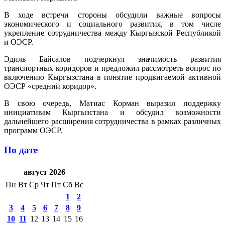
В ходе встречи стороны обсудили важные вопросы
экономического и социального развития, в том числе
укрепление сотрудничества между Кыргызской Республикой
и ОЭСР.
Эдиль Байсалов подчеркнул значимость развития
транспортных коридоров и предложил рассмотреть вопрос по
включению Кыргызстана в понятие продвигаемой активной
ОЭСР «средний коридор».
В свою очередь, Матиас Корман выразил поддержку
инициативам Кыргызстана и обсудил возможности
дальнейшего расширения сотрудничества в рамках различных
программ ОЭСР.
По дате
август 2026
Пн
Вт
Ср
Чт
Пт
Сб
Вс
1
2
3
4
5
6
7
8
9
10
11
12
13
14
15
16