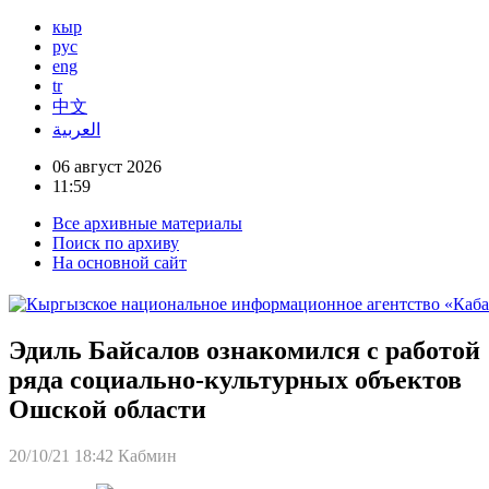
кыр
рус
eng
tr
中文
العربية
06 август 2026
11:59
Все архивные материалы
Поиск по архиву
На основной сайт
Эдиль Байсалов ознакомился с работой
ряда социально-культурных объектов
Ошской области
20/10/21 18:42
Кабмин