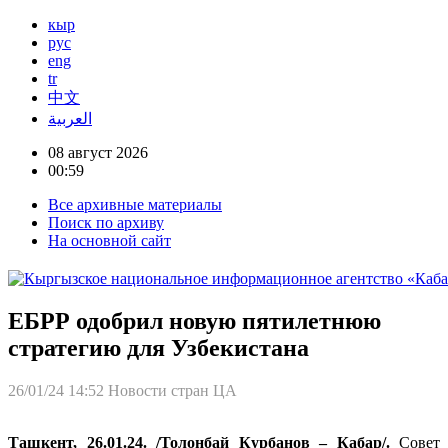
кыр
рус
eng
tr
中文
العربية
08 август 2026
00:59
Все архивные материалы
Поиск по архиву
На основной сайт
ЕБРР одобрил новую пятилетнюю
стратегию для Узбекистана
26/01/24 14:52
Новости стран ЦА
Ташкент, 26.01.24. /Толонбай Курбанов – Кабар/.
Совет