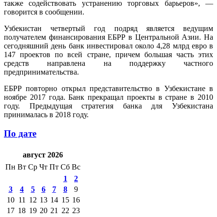
также содействовать устранению торговых барьеров», —
говорится в сообщении.
Узбекистан четвертый год подряд является ведущим
получателем финансирования ЕБРР в Центральной Азии. На
сегодняшний день банк инвестировал около 4,28 млрд евро в
147 проектов по всей стране, причем большая часть этих
средств направлена на поддержку частного
предпринимательства.
ЕБРР повторно открыл представительство в Узбекистане в
ноябре 2017 года. Банк прекращал проекты в стране в 2010
году. Предыдущая стратегия банка для Узбекистана
принималась в 2018 году.
По дате
август 2026
Пн
Вт
Ср
Чт
Пт
Сб
Вс
1
2
3
4
5
6
7
8
9
10
11
12
13
14
15
16
17
18
19
20
21
22
23