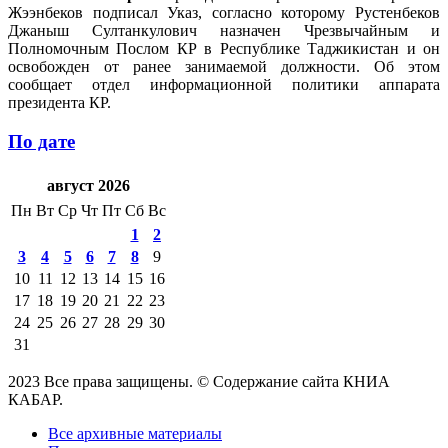
Жээнбеков подписал Указ, согласно которому Рустенбеков
Джаныш Султанкулович назначен Чрезвычайным и
Полномочным Послом КР в Республике Таджикистан и он
освобожден от ранее занимаемой должности. Об этом
сообщает отдел информационной политики аппарата
президента КР.
По дате
август 2026
Пн
Вт
Ср
Чт
Пт
Сб
Вс
1
2
3
4
5
6
7
8
9
10
11
12
13
14
15
16
17
18
19
20
21
22
23
24
25
26
27
28
29
30
31
2023 Все права защищены. © Содержание сайта КНИА
КАБАР.
Все архивные материалы