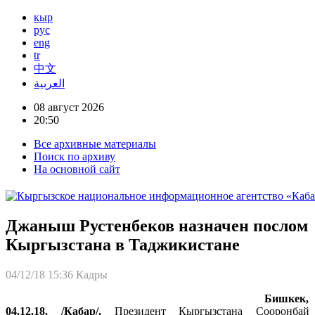
кыр
рус
eng
tr
中文
العربية
08 август 2026
20:50
Все архивные материалы
Поиск по архиву
На основной сайт
Джаныш Рустенбеков назначен послом
Кыргызстана в Таджикистане
04/12/18 15:36
Кадры
Бишкек,
04.12.18. /Кабар/.
Президент Кыргызстана Сооронбай