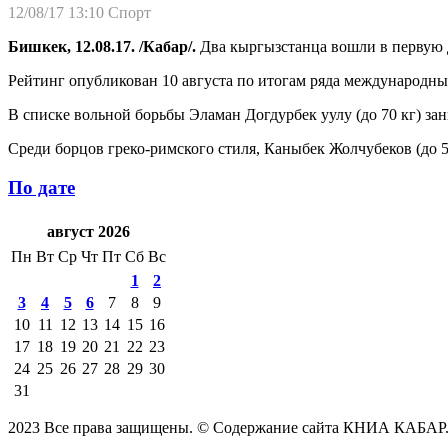
12/08/17 13:10
Спорт
Бишкек, 12.08.17. /Кабар/.
Два кыргызстанца вошли в первую
Рейтинг опубликован 10 августа по итогам ряда международны
В списке вольной борьбы Эламан Догдурбек уулу (до 70 кг) зан
Среди борцов греко-римского стиля, Каныбек Жолчубеков (до 59 
По дате
август 2026
Пн
Вт
Ср
Чт
Пт
Сб
Вс
1
2
3
4
5
6
7
8
9
10
11
12
13
14
15
16
17
18
19
20
21
22
23
24
25
26
27
28
29
30
31
2023 Все права защищены. © Содержание сайта КНИА КАБАР