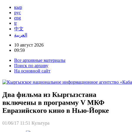
кыр
рус
eng
tr
中文
العربية
10 август 2026
09:59
Все архивные материалы
Поиск по архиву
На основной сайт
Два фильма из Кыргызстана
включены в программу V МКФ
Евразийского кино в Нью-Йорке
01/06/17 11:51
Культура