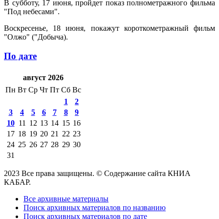
В субботу, 17 июня, пройдет показ полнометражного фильма
"Под небесами".
Воскресенье, 18 июня, покажут короткометражный фильм
"Олжо" ("Добыча).
По дате
август 2026
Пн
Вт
Ср
Чт
Пт
Сб
Вс
1
2
3
4
5
6
7
8
9
10
11
12
13
14
15
16
17
18
19
20
21
22
23
24
25
26
27
28
29
30
31
2023 Все права защищены. © Содержание сайта КНИА
КАБАР.
Все архивные материалы
Поиск архивных материалов по названию
Поиск архивных материалов по дате